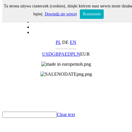
Ta strona używa ciasteczek (cookies), dzięki którym nasz serwis może działa
lepiej.
Dowiedz się więcej
Rozumiem
PL
DE
EN
USD
GBP
AED
PLN
EUR
Clear text