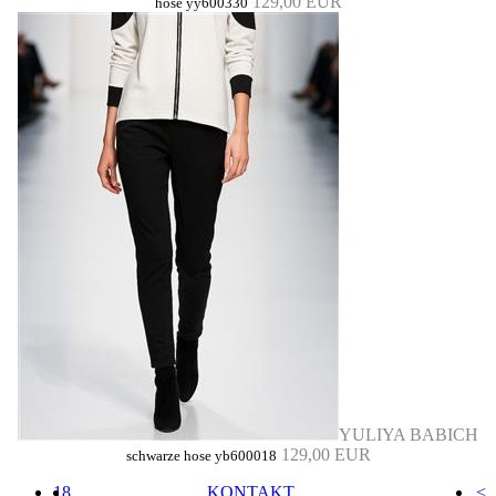
129,00 EUR
hose yy600330
YULIYA BABICH
129,00 EUR
schwarze hose yb600018
18
KONTAKT
<