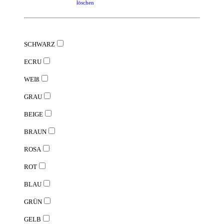
löschen
SCHWARZ
ECRU
WEIß
GRAU
BEIGE
BRAUN
ROSA
ROT
BLAU
GRÜN
GELB