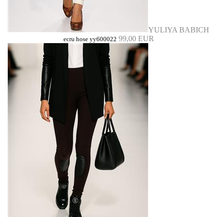
YULIYA BABICH
99,00 EUR
ecru hose yy600022