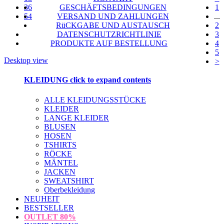
36
GESCHÄFTSBEDINGUNGEN
1
54
VERSAND UND ZAHLUNGEN
...
RüCKGABE UND AUSTAUSCH
2
DATENSCHUTZRICHTLINIE
3
PRODUKTE AUF BESTELLUNG
4
5
Desktop view
>
KLEIDUNG
click to expand contents
ALLE KLEIDUNGSSTÜCKE
KLEIDER
LANGE KLEIDER
BLUSEN
HOSEN
TSHIRTS
RÖCKE
MÄNTEL
JACKEN
SWEATSHIRT
Oberbekleidung
NEUHEIT
BESTSELLER
OUTLET
80%