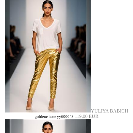
YULIYA BABICH
119,00 EUR
goldene hose yy600048