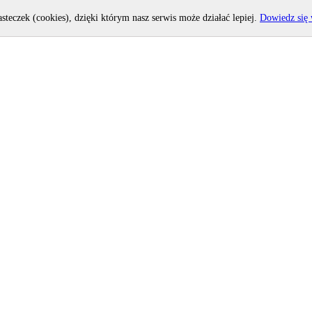
asteczek (cookies), dzięki którym nasz serwis może działać lepiej.
Dowiedz się 