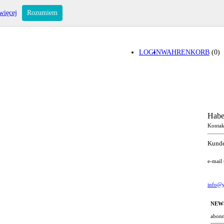
więcej
Rozumiem
LOGIN
WAHRENKORB
(0)
Habe
Kontak
Kunde
e-mail
info@y
NEW
abonn