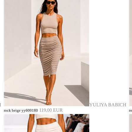
H
YULIYA BABICH
119,00 EUR
rock beige yy600180
r