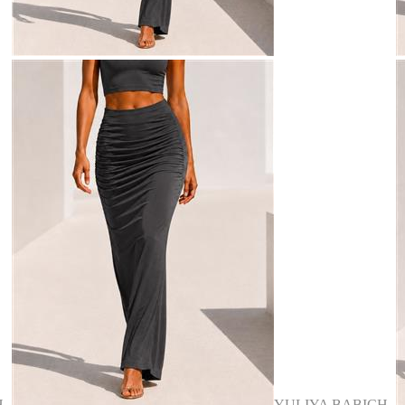
H
YULIYA BABICH