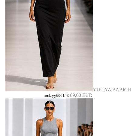
YULIYA BABICH
89,00 EUR
rock yy600143