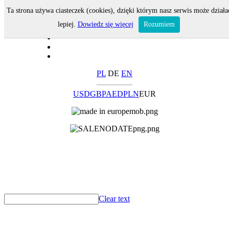
Ta strona używa ciasteczek (cookies), dzięki którym nasz serwis może działa
lepiej.
Dowiedz się więcej
Rozumiem
PL
DE
EN
USD
GBP
AED
PLN
EUR
Clear text