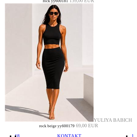
139,00 EUR
rock yy600181
YULIYA BABICH
69,00 EUR
rock beige yy600179
18
KONTAKT
1