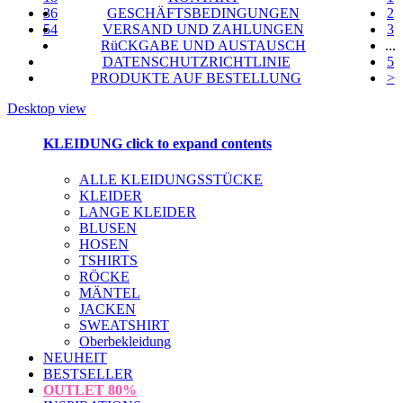
36
GESCHÄFTSBEDINGUNGEN
2
54
VERSAND UND ZAHLUNGEN
3
RüCKGABE UND AUSTAUSCH
...
DATENSCHUTZRICHTLINIE
5
PRODUKTE AUF BESTELLUNG
>
Desktop view
KLEIDUNG
click to expand contents
ALLE KLEIDUNGSSTÜCKE
KLEIDER
LANGE KLEIDER
BLUSEN
HOSEN
TSHIRTS
RÖCKE
MÄNTEL
JACKEN
SWEATSHIRT
Oberbekleidung
NEUHEIT
BESTSELLER
OUTLET
80%