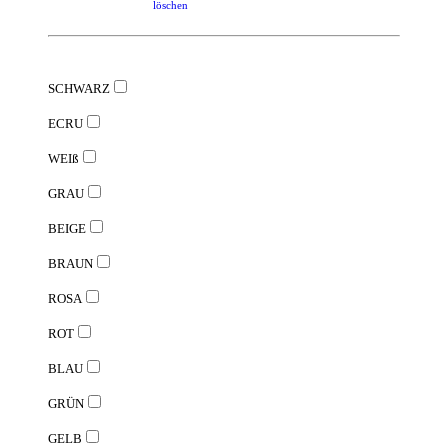
löschen
SCHWARZ
ECRU
WEIß
GRAU
BEIGE
BRAUN
ROSA
ROT
BLAU
GRÜN
GELB