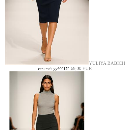
YULIYA BABICH
69,00 EUR
ecru rock yy600179