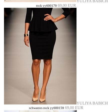
YULIYA BABICH
69,00 EUR
rock yy600179
YULIYA BABICH
69,00 EUR
schwarzes rock yy600159