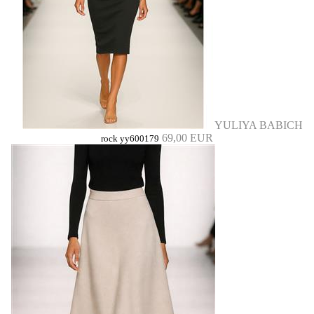
YULIYA BABICH
69,00 EUR
rock yy600179