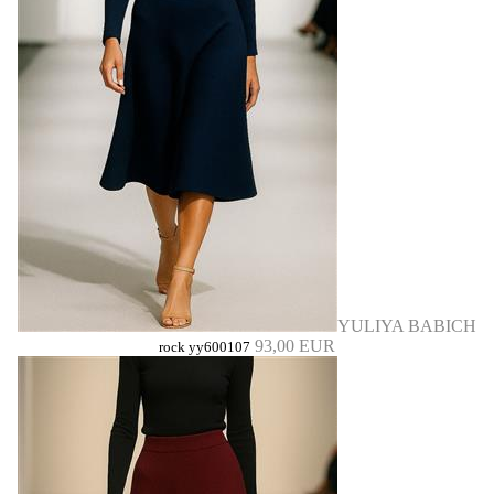
YULIYA BABICH
93,00 EUR
rock yy600107