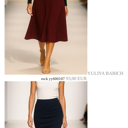
YULIYA BABICH
93,00 EUR
rock yy600107