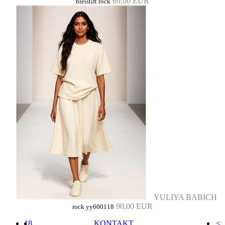
69,00 EUR
bleistift rock
YULIYA BABICH
90,00 EUR
rock yy600118
18
KONTAKT
<