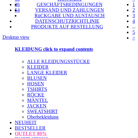
36
GESCHÄFTSBEDINGUNGEN
1
54
VERSAND UND ZAHLUNGEN
2
RüCKGABE UND AUSTAUSCH
3
DATENSCHUTZRICHTLINIE
4
PRODUKTE AUF BESTELLUNG
...
5
Desktop view
>
KLEIDUNG
click to expand contents
ALLE KLEIDUNGSSTÜCKE
KLEIDER
LANGE KLEIDER
BLUSEN
HOSEN
TSHIRTS
RÖCKE
MÄNTEL
JACKEN
SWEATSHIRT
Oberbekleidung
NEUHEIT
BESTSELLER
OUTLET
80%