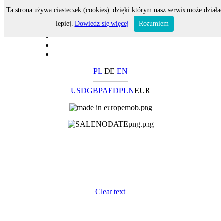
Ta strona używa ciasteczek (cookies), dzięki którym nasz serwis może działa
lepiej.
Dowiedz się więcej
Rozumiem
PL
DE
EN
USD
GBP
AED
PLN
EUR
Clear text