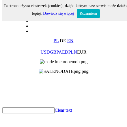
Ta strona używa ciasteczek (cookies), dzięki którym nasz serwis może działa
lepiej.
Dowiedz się więcej
Rozumiem
PL
DE
EN
USD
GBP
AED
PLN
EUR
Clear text