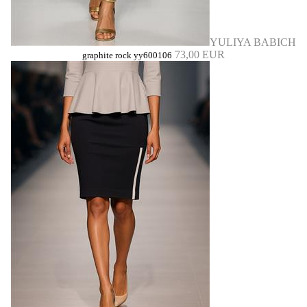
YULIYA BABICH
73,00 EUR
graphite rock yy600106