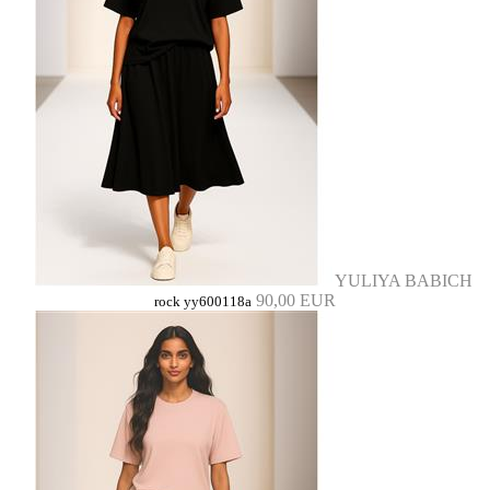
YULIYA BABICH
90,00 EUR
rock yy600118a