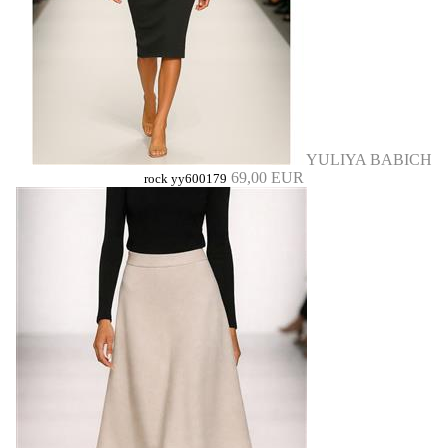
YULIYA BABICH
69,00 EUR
rock yy600179