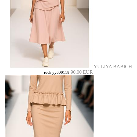
YULIYA BABICH
90,00 EUR
rock yy600118