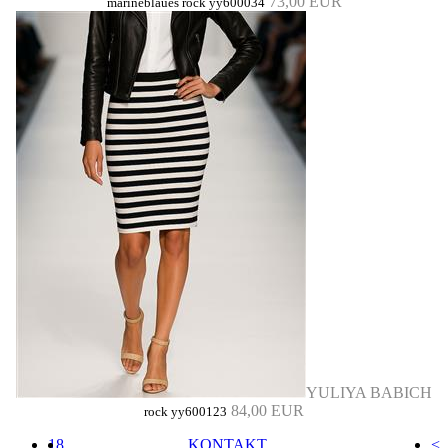
73,00 EUR
marineblaues rock yy600034
YULIYA BABICH
84,00 EUR
rock yy600123
18
KONTAKT
<