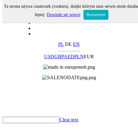
Ta strona używa ciasteczek (cookies), dzięki którym nasz serwis może działa
lepiej.
Dowiedz się więcej
Rozumiem
PL
DE
EN
USD
GBP
AED
PLN
EUR
Clear text