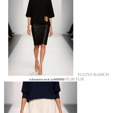
YULIYA BABICH
95,00 EUR
schwarzes rock yy600069