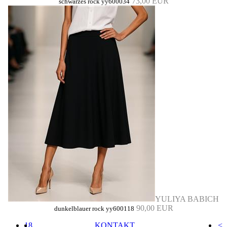
73,00 EUR
schwarzes rock yy600034
YULIYA BABICH
90,00 EUR
dunkelblauer rock yy600118
18
KONTAKT
<