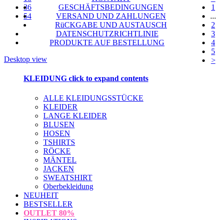
36
GESCHÄFTSBEDINGUNGEN
1
54
VERSAND UND ZAHLUNGEN
...
RüCKGABE UND AUSTAUSCH
2
DATENSCHUTZRICHTLINIE
3
PRODUKTE AUF BESTELLUNG
4
5
Desktop view
>
KLEIDUNG
click to expand contents
ALLE KLEIDUNGSSTÜCKE
KLEIDER
LANGE KLEIDER
BLUSEN
HOSEN
TSHIRTS
RÖCKE
MÄNTEL
JACKEN
SWEATSHIRT
Oberbekleidung
NEUHEIT
BESTSELLER
OUTLET
80%