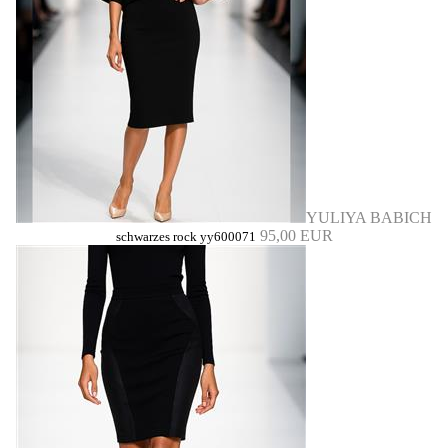
YULIYA BABICH
95,00 EUR
schwarzes rock yy600071