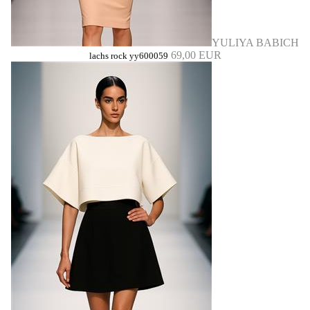
YULIYA BABICH
69,00 EUR
lachs rock yy600059