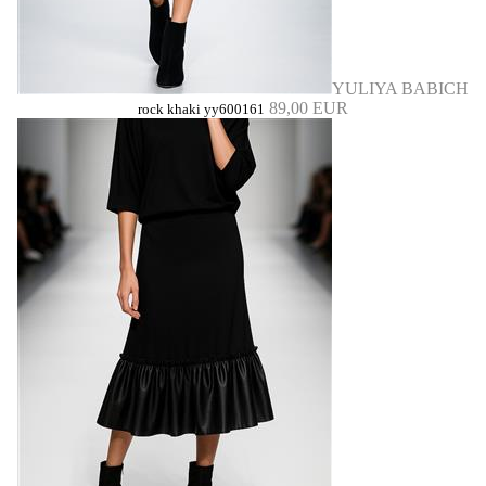
YULIYA BABICH
89,00 EUR
rock khaki yy600161