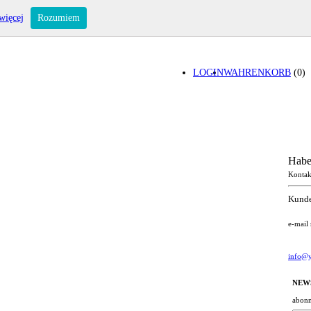
więcej
Rozumiem
LOGIN
WAHRENKORB
(0)
Habe
Kontak
Kunde
e-mail
info@y
NEW
abonn