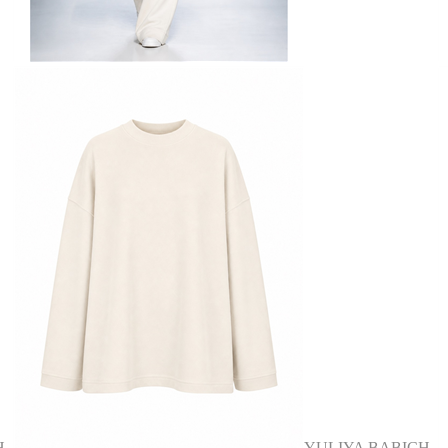
H
YULIYA BABICH