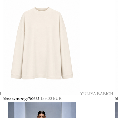
H
YULIYA BABICH
139,00 EUR
bluse oversize yy700335
b