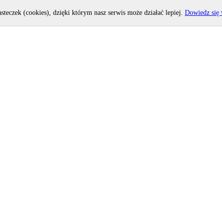
asteczek (cookies), dzięki którym nasz serwis może działać lepiej.
Dowiedz się 