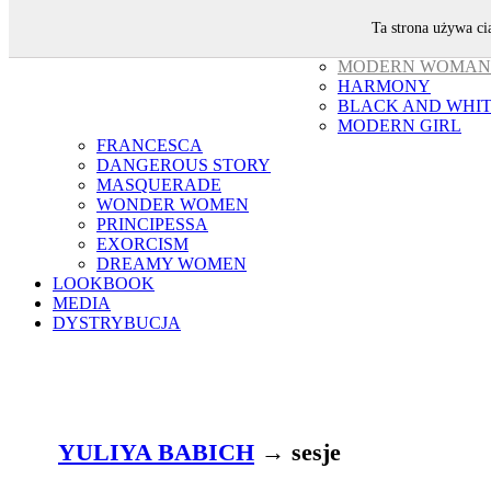
YULIYA BABICH
Ta strona używa ci
SESJE
MODERN WOMAN
HARMONY
BLACK AND WHI
MODERN GIRL
FRANCESCA
DANGEROUS STORY
MASQUERADE
WONDER WOMEN
PRINCIPESSA
EXORCISM
DREAMY WOMEN
LOOKBOOK
MEDIA
DYSTRYBUCJA
YULIYA BABICH
→ sesje