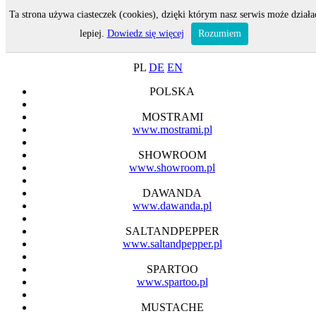
Ta strona używa ciasteczek (cookies), dzięki którym nasz serwis może działa
MENU
lepiej.
Dowiedz się więcej
Rozumiem
ON-LINE SHOP
PL
DE
EN
POLSKA
MOSTRAMI
www.mostrami.pl
SHOWROOM
www.showroom.pl
DAWANDA
www.dawanda.pl
SALTANDPEPPER
www.saltandpepper.pl
SPARTOO
www.spartoo.pl
MUSTACHE