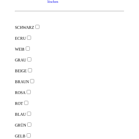
löschen
SCHWARZ
ECRU
WEIß
GRAU
BEIGE
BRAUN
ROSA
ROT
BLAU
GRÜN
GELB