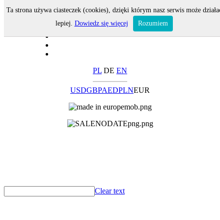
Ta strona używa ciasteczek (cookies), dzięki którym nasz serwis może działa
lepiej.
Dowiedz się więcej
Rozumiem
PL
DE
EN
USD
GBP
AED
PLN
EUR
Clear text