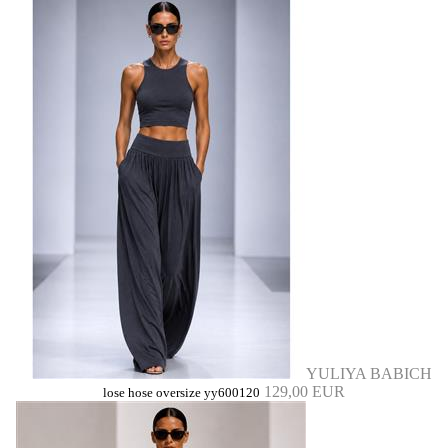
YULIYA BABICH
129,00 EUR
lose hose oversize yy600120