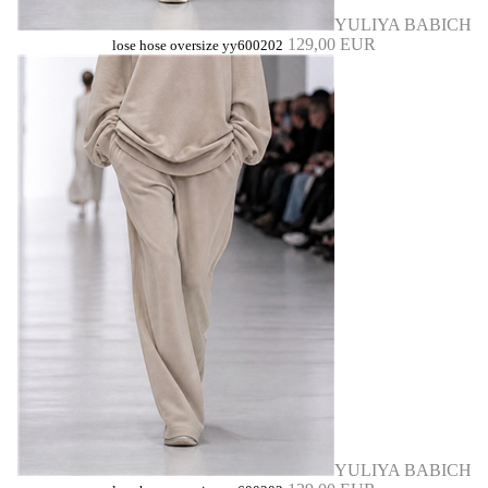
YULIYA BABICH
129,00 EUR
lose hose oversize yy600202
YULIYA BABICH