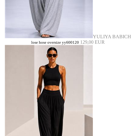
YULIYA BABICH
129,00 EUR
lose hose oversize yy600120