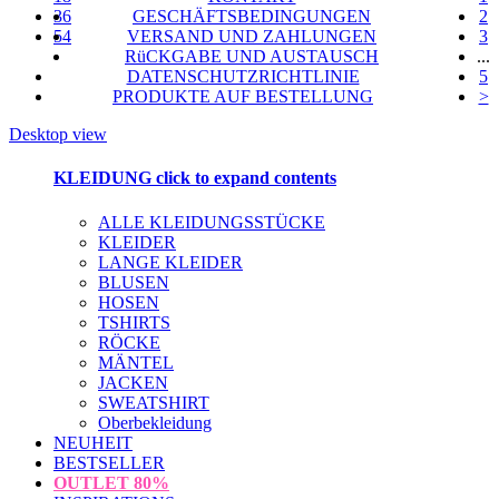
36
GESCHÄFTSBEDINGUNGEN
2
54
VERSAND UND ZAHLUNGEN
3
RüCKGABE UND AUSTAUSCH
...
DATENSCHUTZRICHTLINIE
5
PRODUKTE AUF BESTELLUNG
>
Desktop view
KLEIDUNG
click to expand contents
ALLE KLEIDUNGSSTÜCKE
KLEIDER
LANGE KLEIDER
BLUSEN
HOSEN
TSHIRTS
RÖCKE
MÄNTEL
JACKEN
SWEATSHIRT
Oberbekleidung
NEUHEIT
BESTSELLER
OUTLET
80%