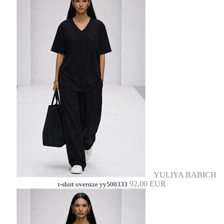
YULIYA BABICH
92,00 EUR
t-shirt oversize yy500333