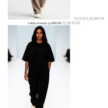
YULIYA BABICH
92,00 EUR
t-shirt oversize yy500330