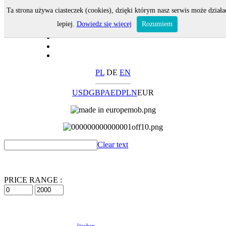
Ta strona używa ciasteczek (cookies), dzięki którym nasz serwis może działa
lepiej.
Dowiedz się więcej
Rozumiem
PL
DE
EN
USD
GBP
AED
PLN
EUR
Clear text
PRICE RANGE :
löschen