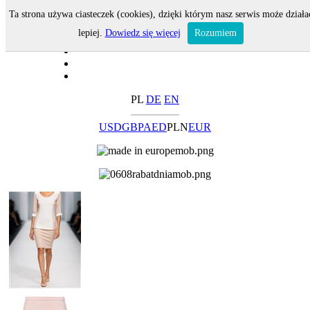
Ta strona używa ciasteczek (cookies), dzięki którym nasz serwis może działa
lepiej.
Dowiedz się więcej
Rozumiem
PL
DE
EN
USD
GBP
AED
PLN
EUR