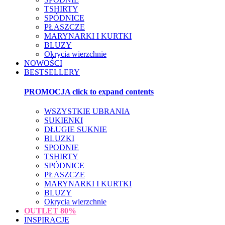
TSHIRTY
SPÓDNICE
PŁASZCZE
MARYNARKI I KURTKI
BLUZY
Okrycia wierzchnie
NOWOŚCI
BESTSELLERY
PROMOCJA
click to expand contents
WSZYSTKIE UBRANIA
SUKIENKI
DŁUGIE SUKNIE
BLUZKI
SPODNIE
TSHIRTY
SPÓDNICE
PŁASZCZE
MARYNARKI I KURTKI
BLUZY
Okrycia wierzchnie
OUTLET
80%
INSPIRACJE