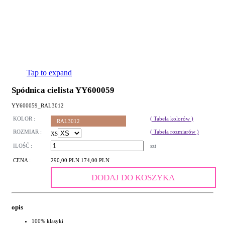
Tap to expand
Spódnica cielista YY600059
YY600059_RAL3012
KOLOR :
( Tabela kolorów )
RAL3012
ROZMIAR :
( Tabela rozmiarów )
XS
ILOŚĆ :
szt
CENA :
290,00 PLN
174,00 PLN
DODAJ DO KOSZYKA
opis
100% klasyki