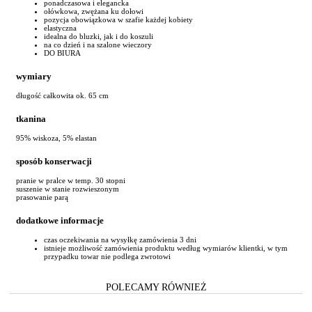
ponadczasowa i elegancka
ołówkowa, zwężana ku dołowi
pozycja obowiązkowa w szafie każdej kobiety
elastyczna
idealna do bluzki, jak i do koszuli
na co dzień i na szalone wieczory
DO BIURA
wymiary
długość całkowita ok. 65 cm
tkanina
95% wiskoza, 5% elastan
sposób konserwacji
pranie w pralce w temp. 30 stopni
suszenie w stanie rozwieszonym
prasowanie parą
dodatkowe informacje
czas oczekiwania na wysyłkę zamówienia 3 dni
istnieje możliwość zamówienia produktu według wymiarów klientki, w tym
przypadku towar nie podlega zwrotowi
POLECAMY RÓWNIEŻ