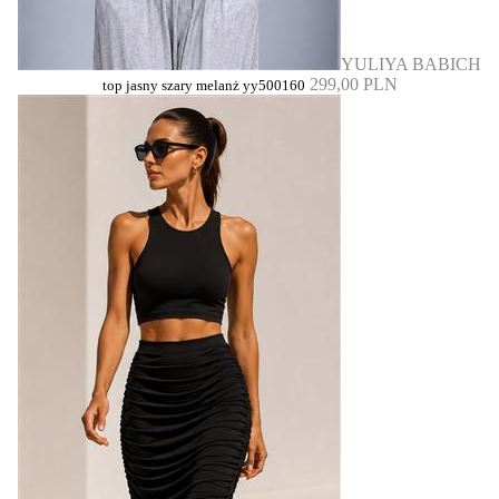
YULIYA BABICH
299,00 PLN
top jasny szary melanż yy500160