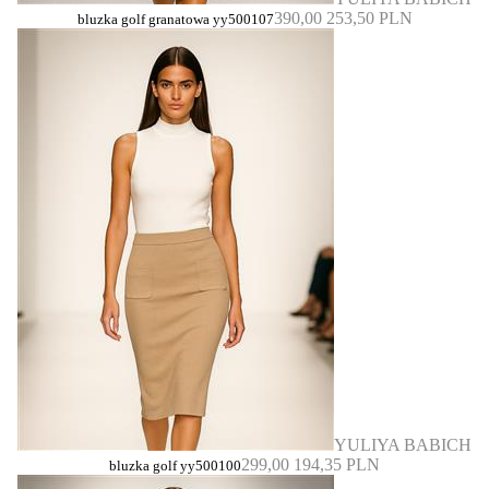
390,00
253,50 PLN
bluzka golf granatowa yy500107
YULIYA BABICH
299,00
194,35 PLN
bluzka golf yy500100