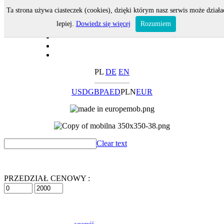
Ta strona używa ciasteczek (cookies), dzięki którym nasz serwis może działa
lepiej.
Dowiedz się więcej
Rozumiem
PL
DE
EN
USD
GBP
AED
PLN
EUR
Clear text
PRZEDZIAŁ CENOWY :
wyczyść