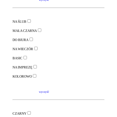
NA ŚLUB
MAŁA CZARNA
DO BIURA
NA WIECZÓR
BASIC
NA IMPREZĘ
KOLOROWO
wyczyść
CZARNY