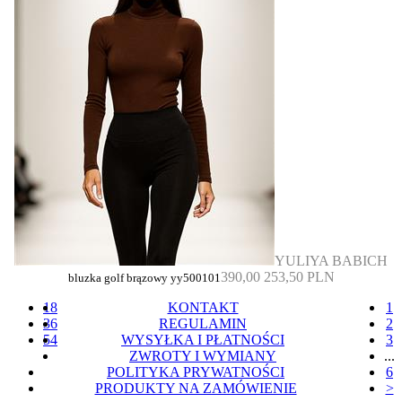
YULIYA BABICH
390,00
253,50 PLN
bluzka golf brązowy yy500101
18
KONTAKT
1
36
REGULAMIN
2
54
WYSYŁKA I PŁATNOŚCI
3
ZWROTY I WYMIANY
...
POLITYKA PRYWATNOŚCI
6
PRODUKTY NA ZAMÓWIENIE
>