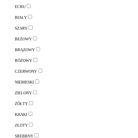
ECRU
BIAŁY
SZARY
BEŻOWY
BRĄZOWY
RÓŻOWY
CZERWONY
NIEBIESKI
ZIELONY
ŻÓŁTY
KHAKI
ZŁOTY
SREBRNY