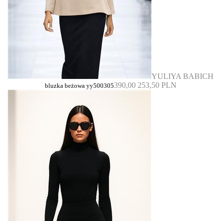
YULIYA BABICH
390,00
253,50 PLN
bluzka beżowa yy500305