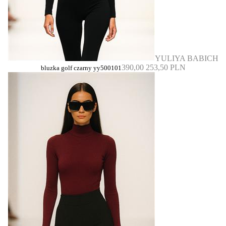
YULIYA BABICH
390,00
253,50 PLN
bluzka golf czarny yy500101