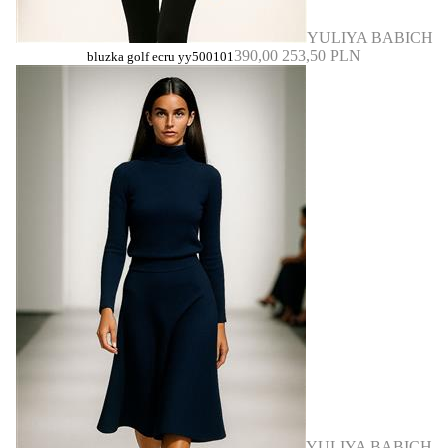
YULIYA BABICH
390,00
253,50 PLN
bluzka golf ecru yy500101
YULIYA BABICH