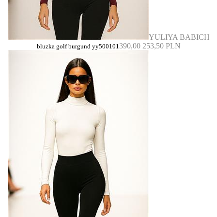
YULIYA BABICH
390,00
253,50 PLN
bluzka golf burgund yy500101