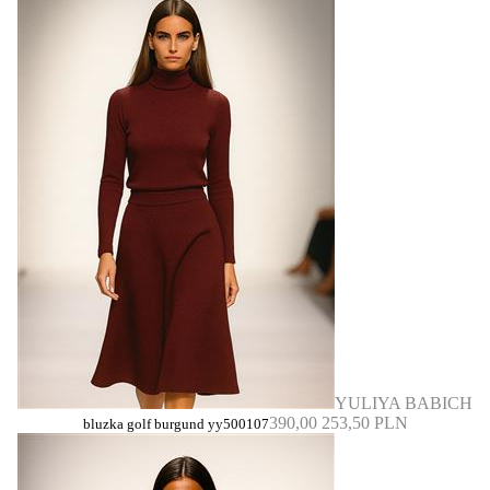
YULIYA BABICH
390,00
253,50 PLN
bluzka golf burgund yy500107