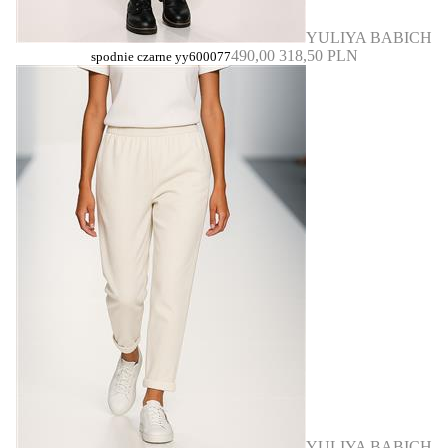
YULIYA BABICH
490,00
318,50 PLN
spodnie czarne yy600077
YULIYA BABICH