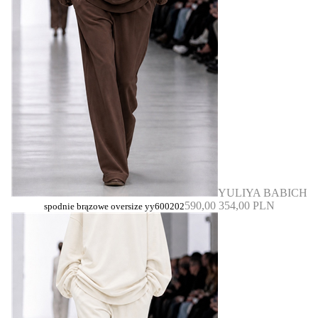
YULIYA BABICH
590,00
354,00 PLN
spodnie brązowe oversize yy600202