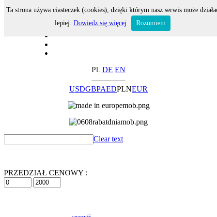
Ta strona używa ciasteczek (cookies), dzięki którym nasz serwis może działa
lepiej.
Dowiedz się więcej
Rozumiem
PL
DE
EN
USD
GBP
AED
PLN
EUR
Clear text
PRZEDZIAŁ CENOWY :
wyczyść