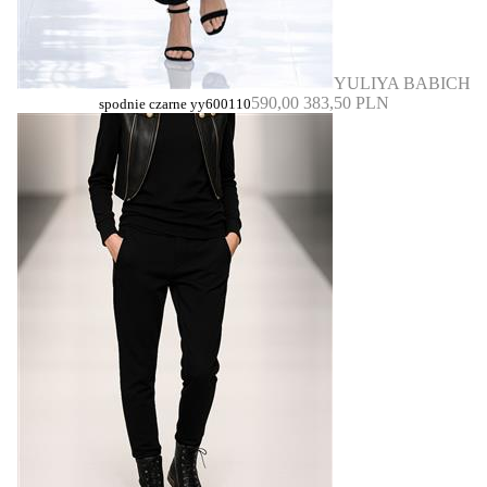
YULIYA BABICH
590,00
383,50 PLN
spodnie czarne yy600110