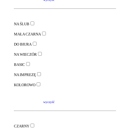
NA ŚLUB
MAŁA CZARNA
DO BIURA
NA WIECZÓR
BASIC
NA IMPREZĘ
KOLOROWO
wyczyść
CZARNY