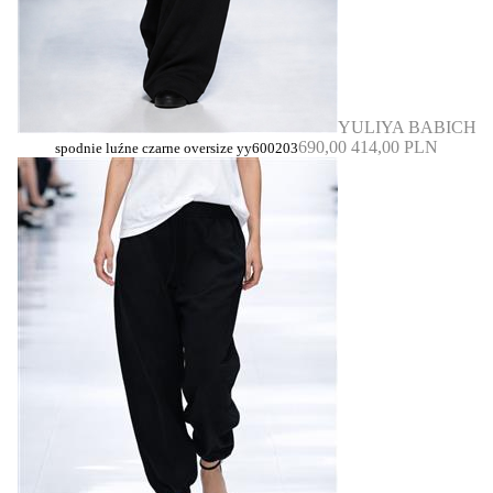
YULIYA BABICH
690,00
414,00 PLN
spodnie luźne czarne oversize yy600203