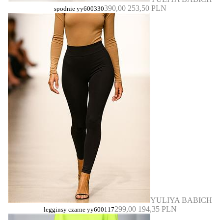
390,00
253,50 PLN
spodnie yy600330
YULIYA BABICH
299,00
194,35 PLN
legginsy czarne yy600117