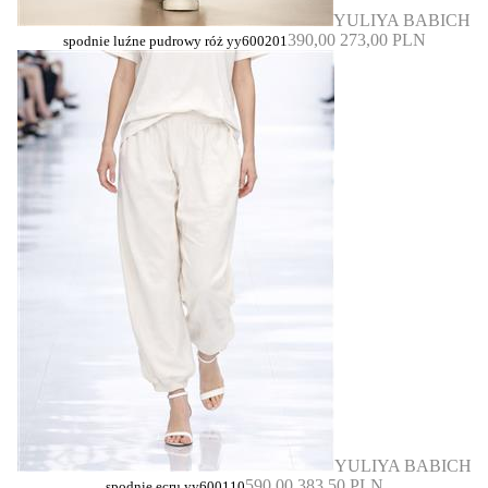
YULIYA BABICH
390,00
273,00 PLN
spodnie luźne pudrowy róż yy600201
YULIYA BABICH
590,00
383,50 PLN
spodnie ecru yy600110