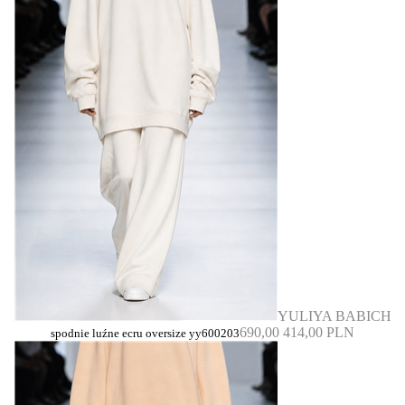
YULIYA BABICH
690,00
414,00 PLN
spodnie luźne ecru oversize yy600203