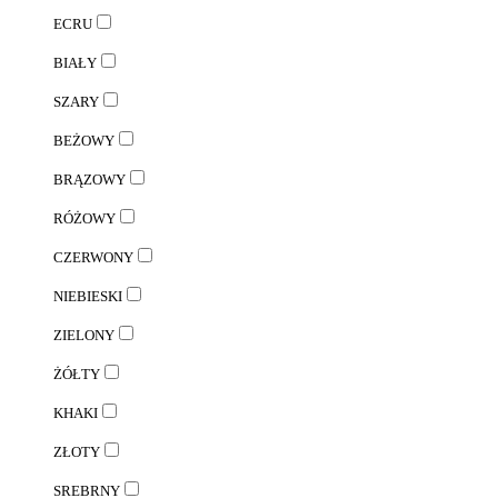
ECRU
BIAŁY
SZARY
BEŻOWY
BRĄZOWY
RÓŻOWY
CZERWONY
NIEBIESKI
ZIELONY
ŻÓŁTY
KHAKI
ZŁOTY
SREBRNY