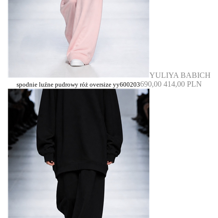
YULIYA BABICH
690,00
414,00 PLN
spodnie luźne pudrowy róż oversize yy600203