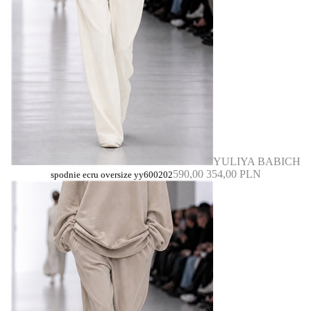
YULIYA BABICH
590,00
354,00 PLN
spodnie ecru oversize yy600202