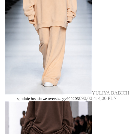
YULIYA BABICH
690,00
414,00 PLN
spodnie łososiowe oversize yy600203