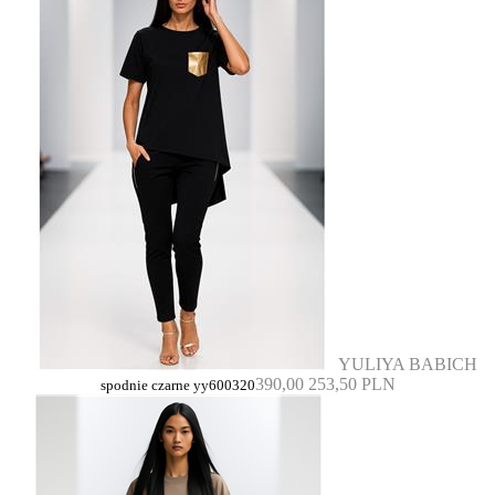
YULIYA BABICH
390,00
253,50 PLN
spodnie czarne yy600320