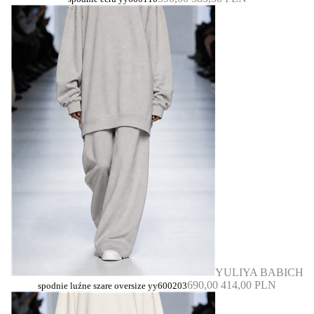
YULIYA BABICH
690,00
414,00 PLN
spodnie luźne szare oversize yy600203