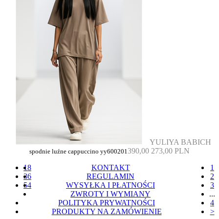
YULIYA BABICH
390,00
273,00 PLN
spodnie luźne cappuccino yy600201
18
KONTAKT
1
36
REGULAMIN
2
54
WYSYŁKA I PŁATNOŚCI
3
ZWROTY I WYMIANY
...
POLITYKA PRYWATNOŚCI
4
PRODUKTY NA ZAMÓWIENIE
>