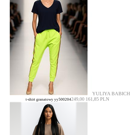
YULIYA BABICH
249,00
161,85 PLN
t-shirt granatowy yy500204