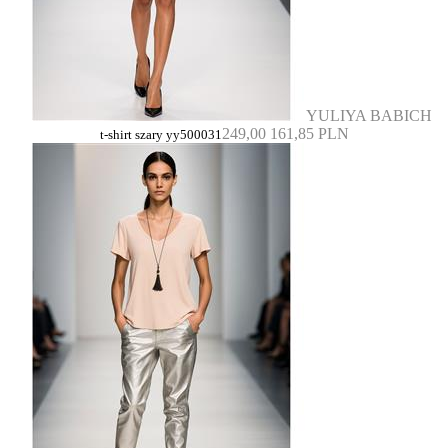
YULIYA BABICH
249,00
161,85 PLN
t-shirt szary yy500031