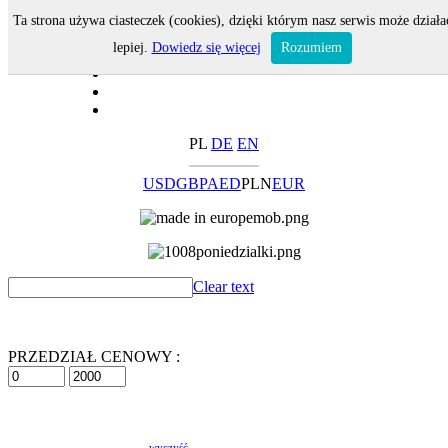
Ta strona używa ciasteczek (cookies), dzięki którym nasz serwis może działa
lepiej.
Dowiedz się więcej
Rozumiem
PL
DE
EN
USD
GBP
AED
PLN
EUR
Clear text
PRZEDZIAŁ CENOWY :
wyczyść