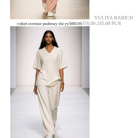
YULIYA BABICH
350,00
245,00 PLN
t-shirt oversize pudrowy róż yy500330