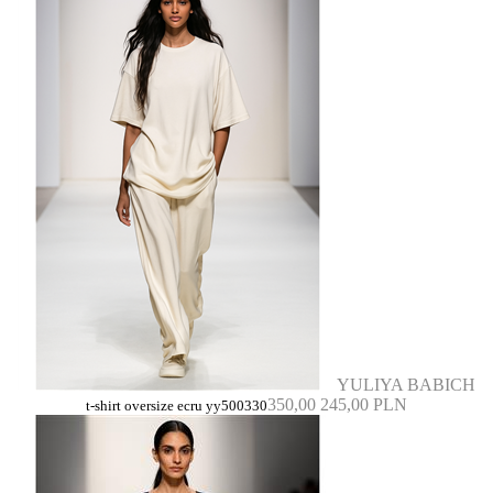
YULIYA BABICH
350,00
245,00 PLN
t-shirt oversize ecru yy500330