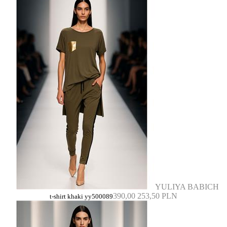
YULIYA BABICH
390,00
253,50 PLN
t-shirt khaki yy500089