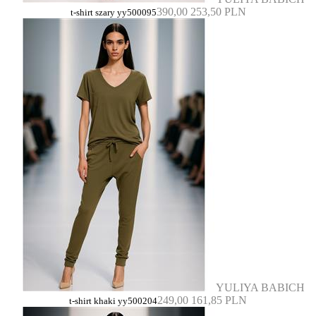
390,00
253,50 PLN
t-shirt szary yy500095
YULIYA BABICH
249,00
161,85 PLN
t-shirt khaki yy500204