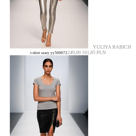
YULIYA BABICH
249,00
161,85 PLN
t-shirt szary yy500072