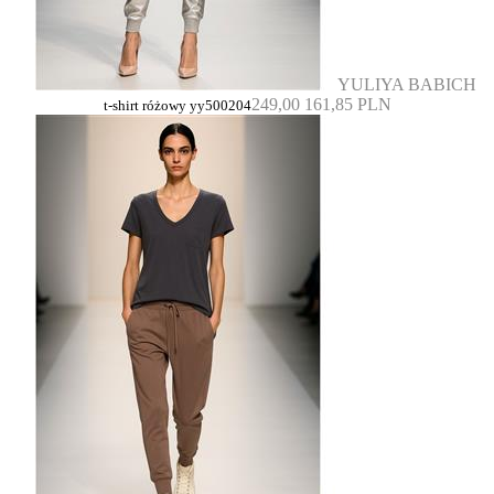
YULIYA BABICH
249,00
161,85 PLN
t-shirt różowy yy500204