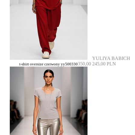
YULIYA BABICH
350,00
245,00 PLN
t-shirt oversize czerwony yy500330