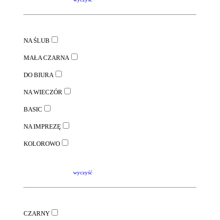
NA ŚLUB
MAŁA CZARNA
DO BIURA
NA WIECZÓR
BASIC
NA IMPREZĘ
KOLOROWO
wyczyść
CZARNY