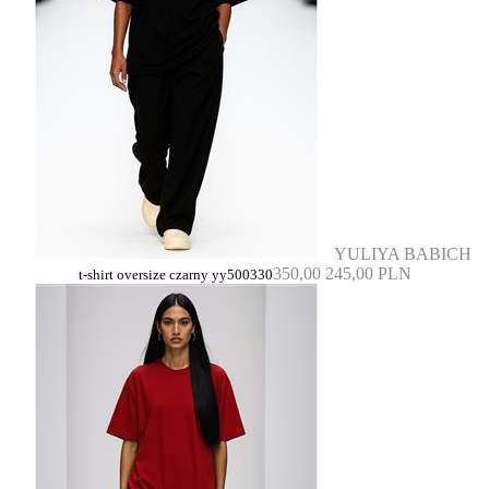
YULIYA BABICH
350,00
245,00 PLN
t-shirt oversize czarny yy500330