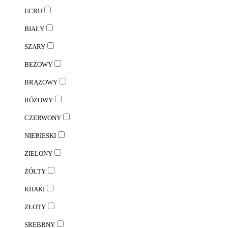
ECRU
BIAŁY
SZARY
BEŻOWY
BRĄZOWY
RÓŻOWY
CZERWONY
NIEBIESKI
ZIELONY
ŻÓŁTY
KHAKI
ZŁOTY
SREBRNY