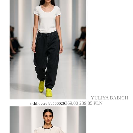
YULIYA BABICH
369,00
239,85 PLN
t-shirt ecru bb500029