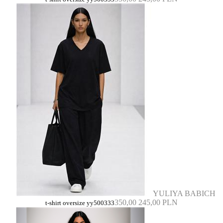
YULIYA BABICH
350,00
245,00 PLN
t-shirt oversize yy500333