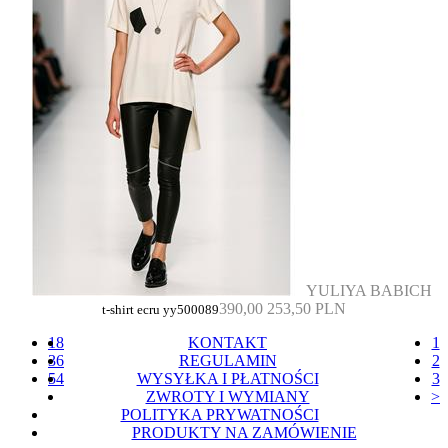
YULIYA BABICH
390,00
253,50 PLN
t-shirt ecru yy500089
18
KONTAKT
1
36
REGULAMIN
2
54
WYSYŁKA I PŁATNOŚCI
3
ZWROTY I WYMIANY
>
POLITYKA PRYWATNOŚCI
PRODUKTY NA ZAMÓWIENIE