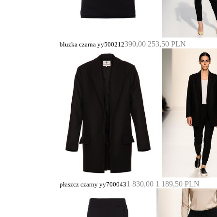
390,00
253,50 PLN
bluzka czarna yy500212
1 830,00
1 189,50 PLN
płaszcz czarny yy700043