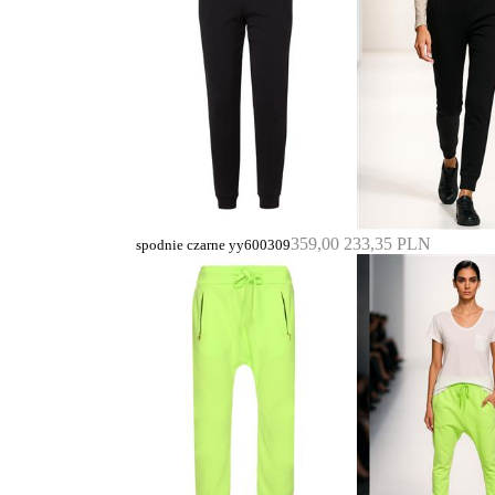
359,00
233,35 PLN
spodnie czarne yy600309