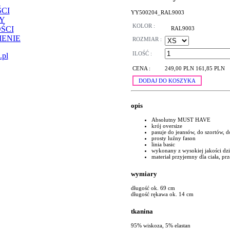
CI
YY500204_RAL9003
Y
KOLOR :
ŚCI
RAL9003
ENIE
ROZMIAR :
ILOŚĆ :
.pl
CENA :
249,00 PLN
161,85 PLN
DODAJ DO KOSZYKA
opis
Absolutny MUST HAVE
krój oversize
pasuje do jeansów, do szortów, d
prosty luźny fason
linia basic
wykonany z wysokiej jakości dz
materiał przyjemny dla ciała, p
wymiary
długość ok. 69 cm
długość rękawa ok. 14 cm
tkanina
95% wiskoza, 5% elastan