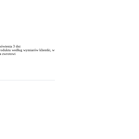
mówienia 3 dni
produktu według wymiarów klientki, w
a zwrotowi