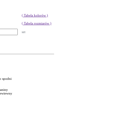
( Tabela kolorów )
( Tabela rozmiarów )
szt
o spodni
ianiny
rzewiewny