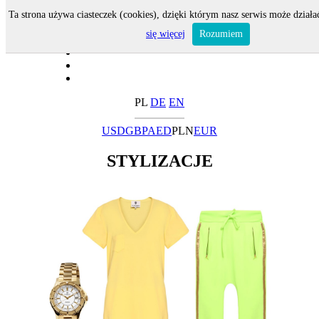
Ta strona używa ciasteczek (cookies), dzięki którym nasz serwis może działa
się więcej
Rozumiem
PL
DE
EN
USD
GBP
AED
PLN
EUR
STYLIZACJE