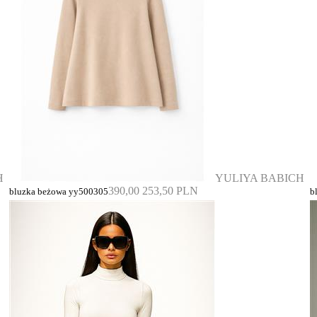
H
YULIYA BABICH
390,00
253,50 PLN
bluzka beżowa yy500305
b