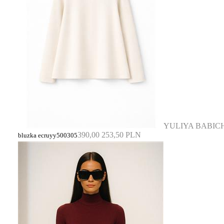
YULIYA BABIC
390,00
253,50 PLN
bluzka ecruyy500305