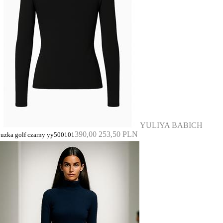
YULIYA BABICH
390,00
253,50 PLN
luzka golf czarny yy500101