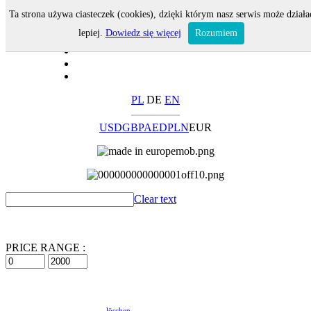
Ta strona używa ciasteczek (cookies), dzięki którym nasz serwis może działa
lepiej.
Dowiedz się więcej
Rozumiem
PL
DE
EN
USD
GBP
AED
PLN
EUR
Clear text
PRICE RANGE :
löschen