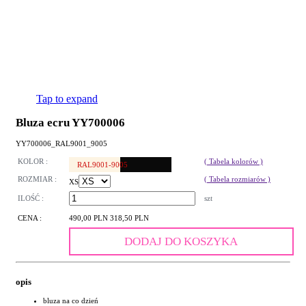
Tap to expand
Bluza ecru YY700006
YY700006_RAL9001_9005
KOLOR :
( Tabela kolorów )
RAL9001-9005
ROZMIAR :
( Tabela rozmiarów )
XS
ILOŚĆ :
szt
CENA :
490,00 PLN
318,50 PLN
DODAJ DO KOSZYKA
opis
bluza na co dzień