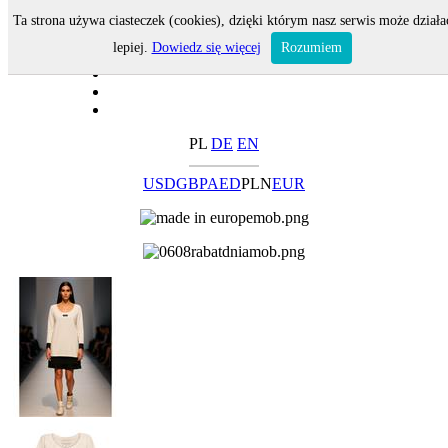
Ta strona używa ciasteczek (cookies), dzięki którym nasz serwis może działa
lepiej.
Dowiedz się więcej
Rozumiem
PL
DE
EN
USD
GBP
AED
PLN
EUR