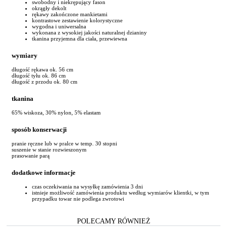
swobodny i niekrępujący fason
okrągły dekolt
rękawy zakończone mankietami
kontrastowe zestawienie kolorystyczne
wygodna i uniwersalna
wykonana z wysokiej jakości naturalnej dzianiny
tkanina przyjemna dla ciała, przewiewna
wymiary
długość rękawa ok. 56 cm
długość tyłu ok. 86 cm
długość z przodu ok. 80 cm
tkanina
65% wiskoza, 30% nylon, 5% elastam
sposób konserwacji
pranie ręczne lub w pralce w temp. 30 stopni
suszenie w stanie rozwieszonym
prasowanie parą
dodatkowe informacje
czas oczekiwania na wysyłkę zamówienia 3 dni
istnieje możliwość zamówienia produktu według wymiarów klientki, w tym
przypadku towar nie podlega zwrotowi
POLECAMY RÓWNIEŻ