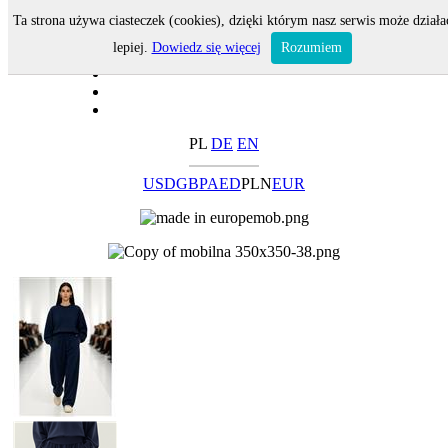
Ta strona używa ciasteczek (cookies), dzięki którym nasz serwis może działa
lepiej.
Dowiedz się więcej
Rozumiem
PL
DE
EN
USD
GBP
AED
PLN
EUR