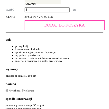
RAL9016
ILOŚĆ :
szt
CENA :
390,00 PLN
273,00 PLN
DODAJ DO KOSZYKA
opis
prosty krój
kieszenie na biodrach
sportowa elegancja na każdą okazję
wygodne i praktyczne
wykonane z naturalnej dzianiny wysokiej jakości
materiał przyjemny dla ciała, przewiewny
wymiary
długość spodni ok. 105 cm
tkanina
95% wiskoza, 5% elastan
sposób konserwacji
pranie w pralce w temp. 30 stopni
suszenie w stanie rozwieszonym