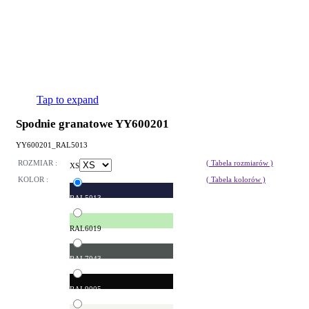
Tap to expand
Spodnie granatowe YY600201
YY600201_RAL5013
ROZMIAR :
( Tabela rozmiarów )
XS
KOLOR :
( Tabela kolorów )
RAL5013
RAL6019
RAL7043
RAL9005