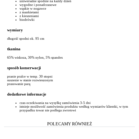
uniwersalne spodnie na każdy dzień
wygodne i ponadczasowe
wąskie w nogawce
z mankietami
z kieszeniami
biodrówki
wymiary
długość spodni ok. 95 cm
tkanina
65% wiskoza, 30% nylon, 5% spandex
sposób konserwacji
pranie pralce w temp. 30 stopni
suszenie w stanie rozwieszonym
prasowanie parą
dodatkowe informacje
czas oczekiwania na wysyłkę zamówienia 3-5 dni
istnieje możliwość zamówienia produktu według wymiarów klientki, w tym
przypadku towar nie podlega zwrotowi
POLECAMY RÓWNIEŻ