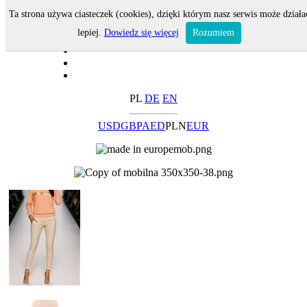
Ta strona używa ciasteczek (cookies), dzięki którym nasz serwis może działa
lepiej.
Dowiedz się więcej
Rozumiem
PL
DE
EN
USD
GBP
AED
PLN
EUR