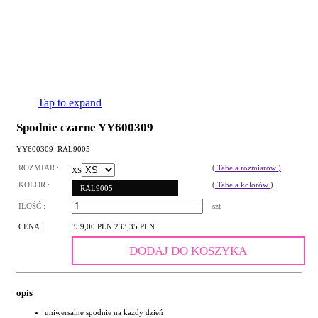
Tap to expand
Spodnie czarne YY600309
YY600309_RAL9005
ROZMIAR :
( Tabela rozmiarów )
XS
KOLOR :
( Tabela kolorów )
RAL9005
ILOŚĆ :
szt
CENA :
359,00 PLN
233,35 PLN
DODAJ DO KOSZYKA
opis
uniwersalne spodnie na każdy dzień