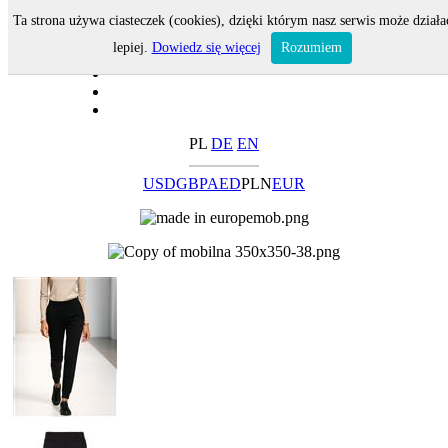
Ta strona używa ciasteczek (cookies), dzięki którym nasz serwis może działa
lepiej.
Dowiedz się więcej
Rozumiem
PL
DE
EN
USD
GBP
AED
PLN
EUR