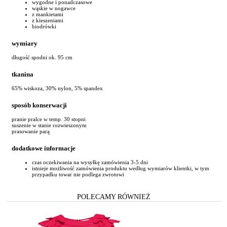
wygodne i ponadczasowe
wąskie w nogawce
z mankietami
z kieszeniami
biodrówki
wymiary
długość spodni ok. 95 cm
tkanina
65% wiskoza, 30% nylon, 5% spandex
sposób konserwacji
pranie pralce w temp. 30 stopni
suszenie w stanie rozwieszonym
prasowanie parą
dodatkowe informacje
czas oczekiwania na wysyłkę zamówienia 3-5 dni
istnieje możliwość zamówienia produktu według wymiarów klientki, w tym
przypadku towar nie podlega zwrotowi
POLECAMY RÓWNIEŻ