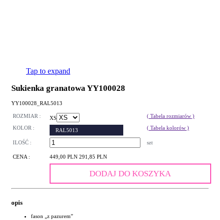
Tap to expand
Sukienka granatowa YY100028
YY100028_RAL5013
ROZMIAR :
( Tabela rozmiarów )
XS
KOLOR :
( Tabela kolorów )
RAL5013
ILOŚĆ :
szt
CENA :
449,00 PLN
291,85 PLN
DODAJ DO KOSZYKA
opis
fason „z pazurem”