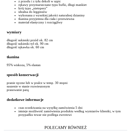
z przodu i z tyłu dekolt w szpic
rękawy przymarszczane typu bufki, długi mankiet
krój typu „nietoperz”
idealna do legginsów
wykonana z wysokiej jakości naturalnej dzianiny
tkanina przyjemna dla ciała i przewiewna
materiał elastyczny i rozciągliwy
wymiary
długość sukienki przód ok. 82 cm
długość sukienki tył ok. 90 cm
długość rękawka ok. 60 cm
tkanina
95% wiskoza, 5% elastan
sposób konserwacji
pranie ręczne lub w pralce w temp. 30 stopni
suszenie w stanie rozwieszonym
prasowanie parą
dodatkowe informacje
czas oczekiwania na wysyłkę zamówienia 5 dni
istnieje możliwość zamówienia produktu według wymiarów klientki, w tym
przypadku towar nie podlega zwrotowi
POLECAMY RÓWNIEŻ