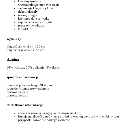
krój dopasowany
wyszczuplające pionowe cięcia
zachowuje klasyczną linię
dekolt okrągły
rękawy długie
krój modeluje sylwetkę
zapinana na zamek z tyłu
precyzyjnie odszyta
NA ŚLUB
wymiary
długość sukienki ok. 106 cm
długość rękawów ok. 58 cm
tkanina
60% wiskoza, 35% poliamid, 5% elastan
sposób konserwacji
pranie w pralce w temp. 30 stopni
suszenie w stanie rozwieszonym
prasowanie parą
prasowanie parą
dodatkowe informacje
czas oczekiwania na wysyłkę zamówienia 3 dni
istnieje możliwość zamówienia produktu według wymiarów klientki, w tym
przypadku towar nie podlega zwrotowi