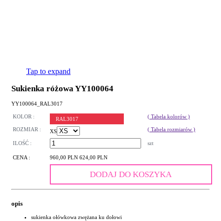
Tap to expand
Sukienka różowa YY100064
YY100064_RAL3017
KOLOR :
( Tabela kolorów )
RAL3017
ROZMIAR :
( Tabela rozmiarów )
XS
ILOŚĆ :
szt
CENA :
960,00 PLN
624,00 PLN
DODAJ DO KOSZYKA
opis
sukienka ołówkowa zwężana ku dołowi