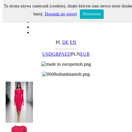
Ta strona używa ciasteczek (cookies), dzięki którym nasz serwis może działa
lepiej.
Dowiedz się więcej
Rozumiem
PL
DE
EN
USD
GBP
AED
PLN
EUR