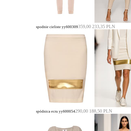
359,00
233,35 PLN
spodnie cieliste yy600309
290,00
188,50 PLN
spódnica ecru yy600054