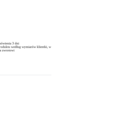
mówienia 3 dni
produktu według wymiarów klientki, w
a zwrotowi