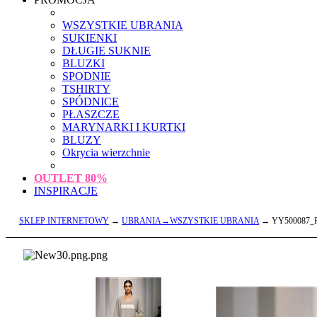
WSZYSTKIE UBRANIA
SUKIENKI
DŁUGIE SUKNIE
BLUZKI
SPODNIE
TSHIRTY
SPÓDNICE
PŁASZCZE
MARYNARKI I KURTKI
BLUZY
Okrycia wierzchnie
OUTLET
80%
INSPIRACJE
SKLEP INTERNETOWY
→
UBRANIA→WSZYSTKIE UBRANIA
→ YY500087_R