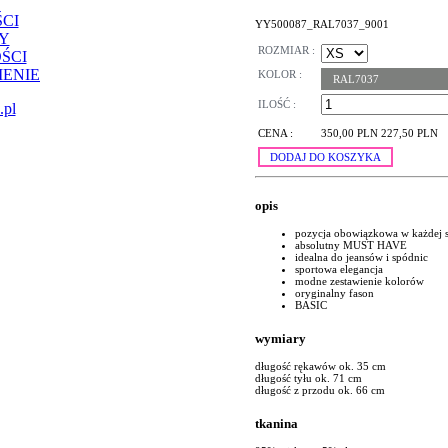
CI
YY500087_RAL7037_9001
Y
ROZMIAR :
ŚCI
ENIE
KOLOR :
RAL7037
ILOŚĆ :
.pl
CENA :
350,00 PLN
227,50 PLN
DODAJ DO KOSZYKA
opis
pozycja obowiązkowa w każdej s
absolutny MUST HAVE
idealna do jeansów i spódnic
sportowa elegancja
modne zestawienie kolorów
oryginalny fason
BASIC
wymiary
długość rękawów ok. 35 cm
długość tyłu ok. 71 cm
długość z przodu ok. 66 cm
tkanina