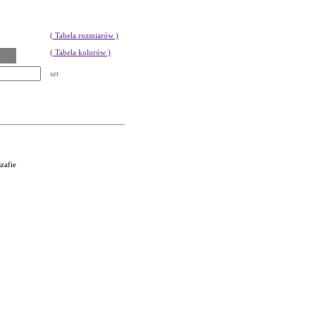
( Tabela rozmiarów )
( Tabela kolorów )
szt
zafie