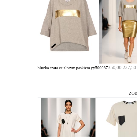
350,00
227,5
bluzka szara ze złotym paskiem yy500087
ZOB