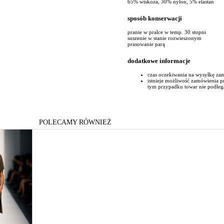
65% wiskoza, 30% nylon, 5% elastan
sposób konserwacji
pranie w pralce w temp. 30 stopni
suszenie w stanie rozwieszonym
prasowanie parą
dodatkowe informacje
czas oczekiwania na wysyłkę za
istnieje możliwość zamówienia 
tym przypadku towar nie podleg
POLECAMY RÓWNIEŻ