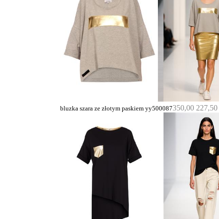
350,00
227,5
bluzka szara ze złotym paskiem yy500087