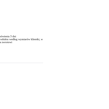
mówienia 3 dni
produktu według wymiarów klientki, w
a zwrotowi