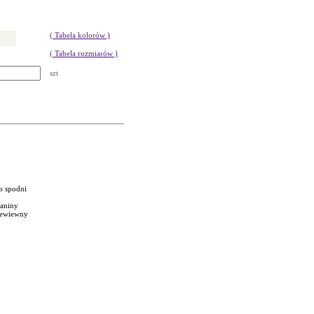
( Tabela kolorów )
( Tabela rozmiarów )
szt
o spodni
ianiny
rzewiewny