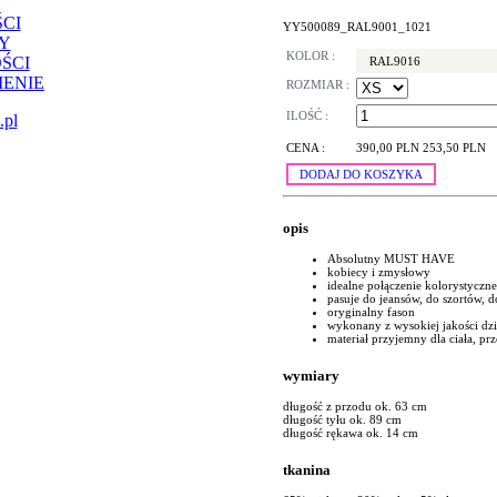
CI
YY500089_RAL9001_1021
Y
KOLOR :
ŚCI
RAL9016
ENIE
ROZMIAR :
ILOŚĆ :
.pl
CENA :
390,00 PLN
253,50 PLN
DODAJ DO KOSZYKA
opis
Absolutny MUST HAVE
kobiecy i zmysłowy
idealne połączenie kolorystyczne
pasuje do jeansów, do szortów, d
oryginalny fason
wykonany z wysokiej jakości dz
materiał przyjemny dla ciała, p
wymiary
długość z przodu ok. 63 cm
długość tyłu ok. 89 cm
długość rękawa ok. 14 cm
tkanina