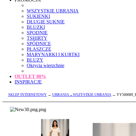
WSZYSTKIE UBRANIA
SUKIENKI
DŁUGIE SUKNIE
BLUZKI
SPODNIE
TSHIRTY
SPÓDNICE
PŁASZCZE
MARYNARKI I KURTKI
BLUZY
Okrycia wierzchnie
OUTLET
80%
INSPIRACJE
SKLEP INTERNETOWY
→
UBRANIA→WSZYSTKIE UBRANIA
→ YY500089_R