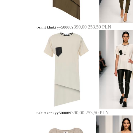
390,00
253,50 PLN
t-shirt khaki yy500089
390,00
253,50 PLN
t-shirt ecru yy500089