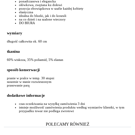
ponadczasowa i elegancka
ołówkowa, zwężana ku dołowi
pozycja obowiązkowa w szafie każdej kobiety
elastyczna
idealna do bluzki, jak i do koszuli
na co dzień i na szalone wieczory
DO BIURA
wymiary
długość całkowita ok. 60 cm
tkanina
60% wiskoza, 35% poliamid, 5% elastan
sposób konserwacji
pranie w pralce w temp. 30 stopni
suszenie w stanie rozwieszonym
prasowanie parą
dodatkowe informacje
czas oczekiwania na wysyłkę zamówienia 3 dni
istnieje możliwość zamówienia produktu według wymiarów klientki, w tym
przypadku towar nie podlega zwrotowi
POLECAMY RÓWNIEŻ