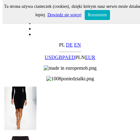
Ta strona używa ciasteczek (cookies), dzięki którym nasz serwis może działa
lepiej.
Dowiedz się więcej
Rozumiem
PL
DE
EN
USD
GBP
AED
PLN
EUR