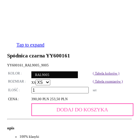
Tap to expand
Spódnica czarna YY600161
YY600161_RAL9005_9005
KOLOR :
( Tabela kolorów )
RAL9005
ROZMIAR :
( Tabela rozmiarów )
XS
ILOŚĆ :
szt
CENA :
390,00 PLN
253,50 PLN
DODAJ DO KOSZYKA
opis
100% klasyki