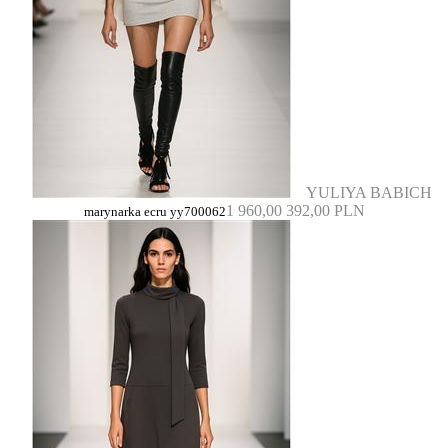
YULIYA BABICH
1 960,00
392,00 PLN
marynarka ecru yy700062