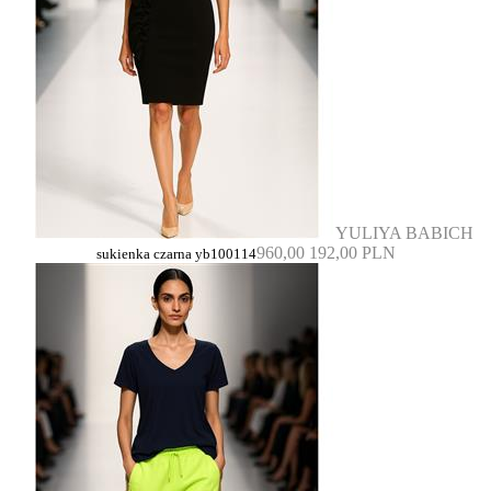
YULIYA BABICH
960,00
192,00 PLN
sukienka czarna yb100114