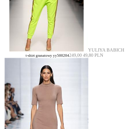
YULIYA BABICH
249,00
49,80 PLN
t-shirt granatowy yy500204