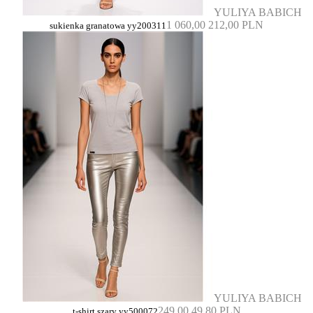
YULIYA BABICH
1 060,00
212,00 PLN
sukienka granatowa yy200311
YULIYA BABICH
249,00
49,80 PLN
t-shirt szary yy500072