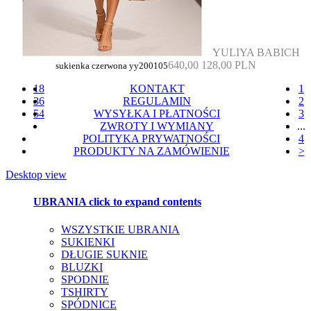
YULIYA BABICH
640,00
128,00 PLN
sukienka czerwona yy200105
18
KONTAKT
1
36
REGULAMIN
2
54
WYSYŁKA I PŁATNOŚCI
3
ZWROTY I WYMIANY
...
POLITYKA PRYWATNOŚCI
4
PRODUKTY NA ZAMÓWIENIE
>
Desktop view
UBRANIA
click to expand contents
WSZYSTKIE UBRANIA
SUKIENKI
DŁUGIE SUKNIE
BLUZKI
SPODNIE
TSHIRTY
SPÓDNICE