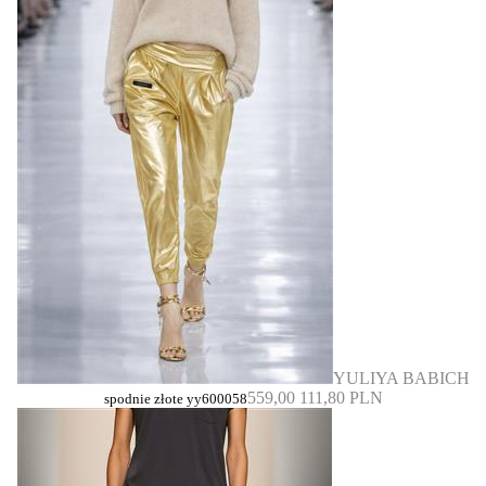
YULIYA BABICH
559,00
111,80 PLN
spodnie złote yy600058