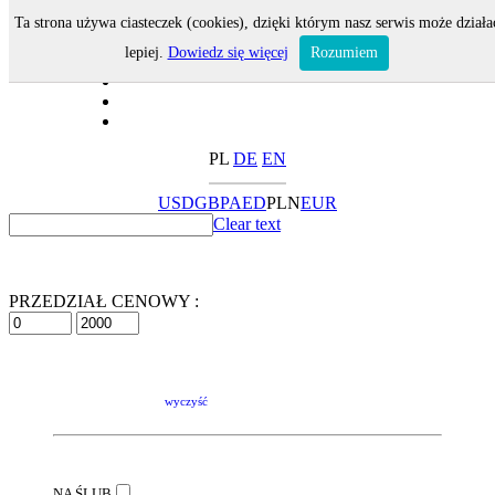
Ta strona używa ciasteczek (cookies), dzięki którym nasz serwis może działa
lepiej.
Dowiedz się więcej
Rozumiem
PL
DE
EN
USD
GBP
AED
PLN
EUR
Clear text
PRZEDZIAŁ CENOWY :
wyczyść
NA ŚLUB