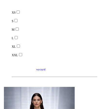
XS
S
M
L
XL
XXL
wyczyść