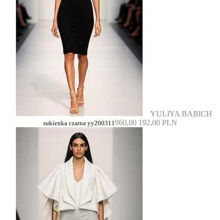
YULIYA BABICH
960,00
192,00 PLN
sukienka czarna yy200311