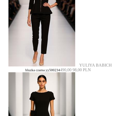
YULIYA BABICH
490,00
98,00 PLN
bluzka czarna yy500234