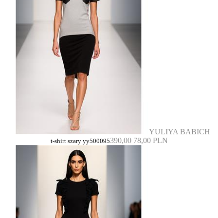
YULIYA BABICH
390,00
78,00 PLN
t-shirt szary yy500095