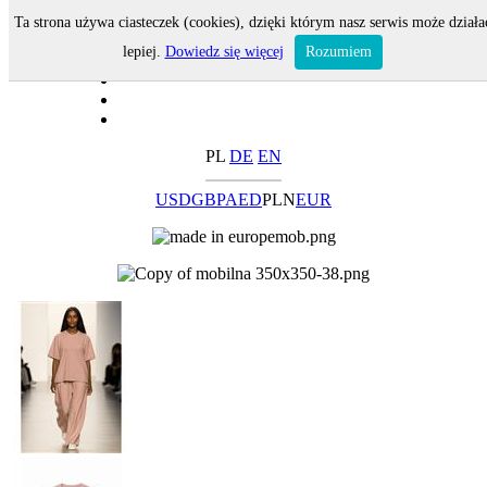
Ta strona używa ciasteczek (cookies), dzięki którym nasz serwis może działa
lepiej.
Dowiedz się więcej
Rozumiem
PL
DE
EN
USD
GBP
AED
PLN
EUR