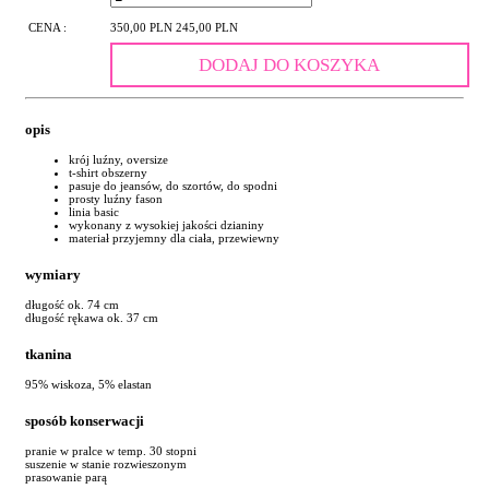
CENA :
350,00 PLN
245,00 PLN
DODAJ DO KOSZYKA
opis
krój luźny, oversize
t-shirt obszerny
pasuje do jeansów, do szortów, do spodni
prosty luźny fason
linia basic
wykonany z wysokiej jakości dzianiny
materiał przyjemny dla ciała, przewiewny
wymiary
długość ok. 74 cm
długość rękawa ok. 37 cm
tkanina
95% wiskoza, 5% elastan
sposób konserwacji
pranie w pralce w temp. 30 stopni
suszenie w stanie rozwieszonym
prasowanie parą