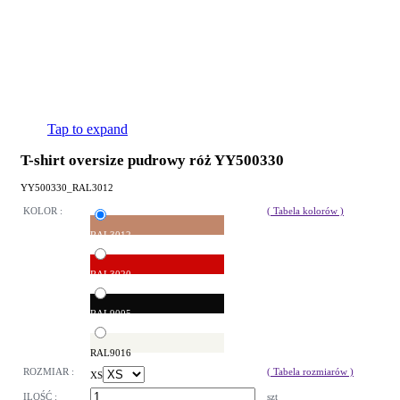
Tap to expand
T-shirt oversize pudrowy róż YY500330
YY500330_RAL3012
KOLOR :
( Tabela kolorów )
RAL3012
RAL3020
RAL9005
RAL9016
ROZMIAR :
( Tabela rozmiarów )
XS
ILOŚĆ :
szt