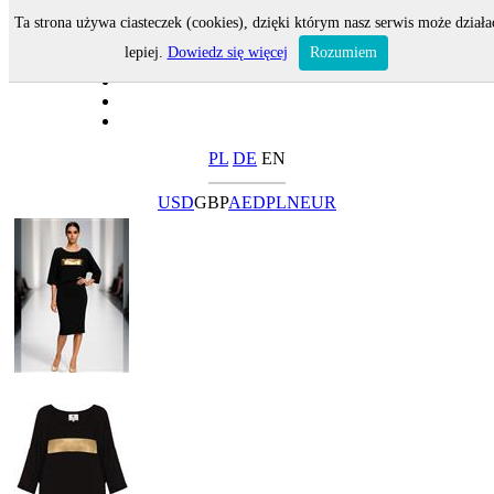
Ta strona używa ciasteczek (cookies), dzięki którym nasz serwis może działa
lepiej.
Dowiedz się więcej
Rozumiem
PL
DE
EN
USD
GBP
AED
PLN
EUR