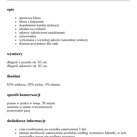
opis
sportowa bluza
bluza z kapturem
dopełnienie każdej stylizacji
idealna na codzień
rękawy zakończone mankietami
uniwersalna
wykonana z wysokiej jakości naturalnej wiskozy
tkanina przyjemna dla ciała
wymiary
długość z przodu ok. 65 cm
długość rękawów ok. 62 cm
tkanina
65% wiskoza, 30% nylon, 5% elastan
sposób konserwacji
pranie w pralce w temp. 30 stopni
suszenie w stanie rozwieszonym
prasowanie parą
dodatkowe informacje
czas oczekiwania na wysyłkę zamówienia 5 dni
istnieje możliwość zamówienia produktu według wymiarów klientki, w tym
przypadku towar nie podlega zwrotowi