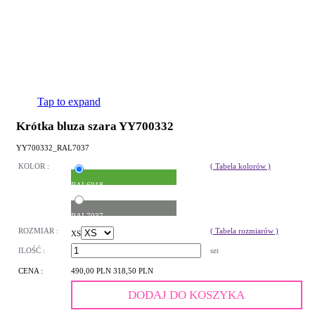
Tap to expand
Krótka bluza szara YY700332
YY700332_RAL7037
KOLOR :
( Tabela kolorów )
RAL6018
RAL7037
ROZMIAR :
( Tabela rozmiarów )
XS
ILOŚĆ :
szt
CENA :
490,00 PLN
318,50 PLN
DODAJ DO KOSZYKA