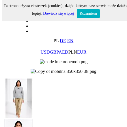
Ta strona używa ciasteczek (cookies), dzięki którym nasz serwis może działa
lepiej.
Dowiedz się więcej
Rozumiem
PL
DE
EN
USD
GBP
AED
PLN
EUR