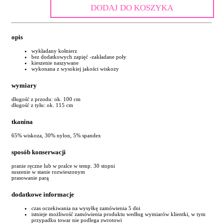
DODAJ DO KOSZYKA
opis
wykładany kołnierz
bez dodatkowych zapięć -zakładane poły
kieszenie naszywane
wykonana z wysokiej jakości wiskozy
wymiary
długość z przodu: ok. 100 cm
długość z tyłu: ok. 115 cm
tkanina
65% wiskoza, 30% nylon, 5% spandex
sposób konserwacji
pranie ręczne lub w pralce w temp. 30 stopni
suszenie w stanie rozwieszonym
prasowanie parą
dodatkowe informacje
czas oczekiwania na wysyłkę zamówienia 5 dni
istnieje możliwość zamówienia produktu według wymiarów klientki, w tym
przypadku towar nie podlega zwrotowi