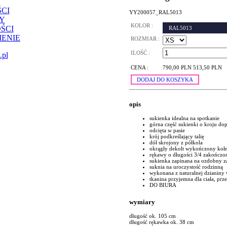
CI
YY200057_RAL5013
Y
KOLOR :
ŚCI
RAL5013
ENIE
ROZMIAR :
ILOŚĆ :
.pl
CENA :
790,00 PLN
513,50 PLN
DODAJ DO KOSZYKA
opis
sukienka idealna na spotkanie
górna część sukienki o kroju d
odcięta w pasie
krój podkreślający talię
dół skrojony z półkola
okrągły dekolt wykończony koł
rękawy o długości 3/4 zakończo
sukienka zapinana na ozdobny z
suknia na uroczystość rodzinną
wykonana z naturalnej dzianiny 
tkanina przyjemna dla ciała, pr
DO BIURA
wymiary
długość ok. 105 cm
długość rękawka ok. 38 cm