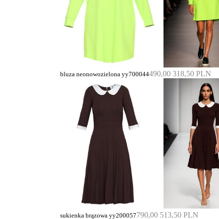
490,00
318,50 PLN
bluza neonowozielona yy700044
790,00
513,50 PLN
sukienka brązowa yy200057