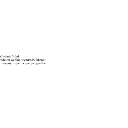
mówienia 5 dni
produktu według wymiarów klientki
 kolorystycznym, w tym przypadku