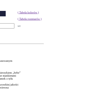
( Tabela kolorów )
( Tabela rozmiarów )
szt
opasowanym
nierzykiem „bebe”
ne mankietami
amek z tyłu
wysokiej jakości
zewiewna