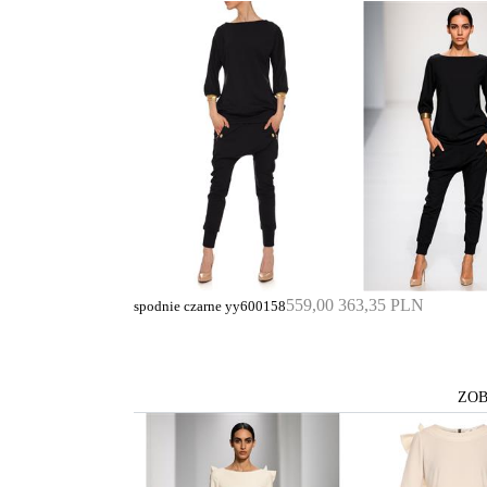
559,00
363,35 PLN
spodnie czarne yy600158
ZOB