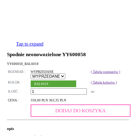
Tap to expand
Spodnie neonowozielone YY600058
YY600058_RAL6018
ROZMIAR :
WYPRZEDANE
( Tabela rozmiarów )
KOLOR :
( Tabela kolorów )
RAL6018
ILOŚĆ :
szt
CENA :
559,00 PLN
363,35 PLN
DODAJ DO KOSZYKA
opis