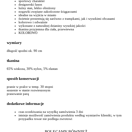
sportowy charakter
designerski fason
luźny stan, lekko obniżony
nogawki zwężane zakończone ściągaczami
idealne na wyjścia w miasto
świetnie prezentują się zarówno z trampkami, jak i wysokimi obcasami
kolorowo i odważnie
wykonane z naturalnej dzianiny wysokiej jakości
tkanina przyjemna dla ciała, przewiewna
KOLOROWO
wymiary
długość spodni ok. 90 cm
tkanina
65% wiskoza, 30% nylon, 5% elastan
sposób konserwacji
pranie w pralce w temp. 30 stopni
suszenie w stanie rozwieszonym
prasowanie parą
dodatkowe informacje
czas oczekiwania na wysyłkę zamówienia 3 dni
istnieje możliwość zamówienia produktu według wymiarów klientki, w tym
przypadku towar nie podlega zwrotowi
POLECAMY RÓWNIEŻ