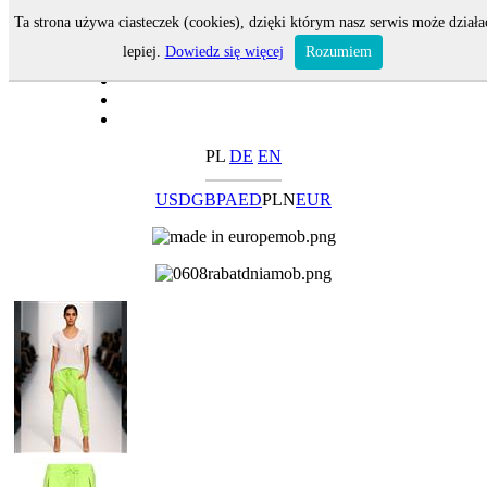
Ta strona używa ciasteczek (cookies), dzięki którym nasz serwis może działa
lepiej.
Dowiedz się więcej
Rozumiem
PL
DE
EN
USD
GBP
AED
PLN
EUR