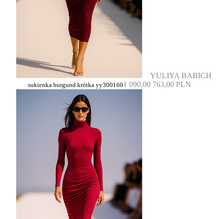
YULIYA BABICH
1 090,00
763,00 PLN
sukienka burgund krótka yy300160