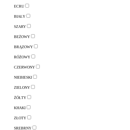
ECRU
BIAŁY
SZARY
BEŻOWY
BRĄZOWY
RÓŻOWY
CZERWONY
NIEBIESKI
ZIELONY
ŻÓŁTY
KHAKI
ZŁOTY
SREBRNY