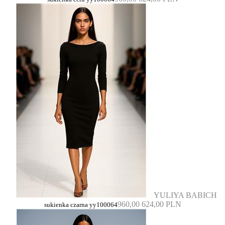
YULIYA BABICH
960,00
624,00 PLN
sukienka czarna yy100064