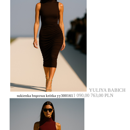
YULIYA BABICH
1 090,00
763,00 PLN
sukienka brązowa krótka yy300161