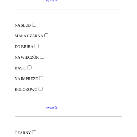
NA ŚLUB
MAŁA CZARNA
DO BIURA
NA WIECZÓR
BASIC
NA IMPREZĘ
KOLOROWO
wyczyść
CZARNY