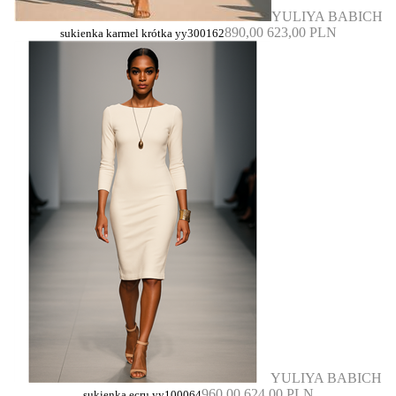
YULIYA BABICH
890,00
623,00 PLN
sukienka karmel krótka yy300162
YULIYA BABICH
960,00
624,00 PLN
sukienka ecru yy100064