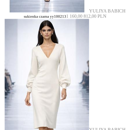
YULIYA BABICH
1 160,00
812,00 PLN
sukienka czarna yy100213
YULIYA BABICH