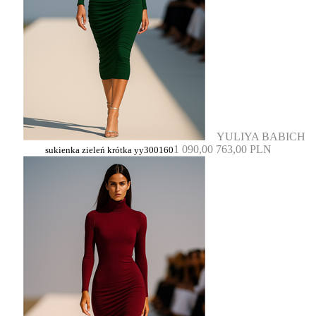
YULIYA BABICH
1 090,00
763,00 PLN
sukienka zieleń krótka yy300160