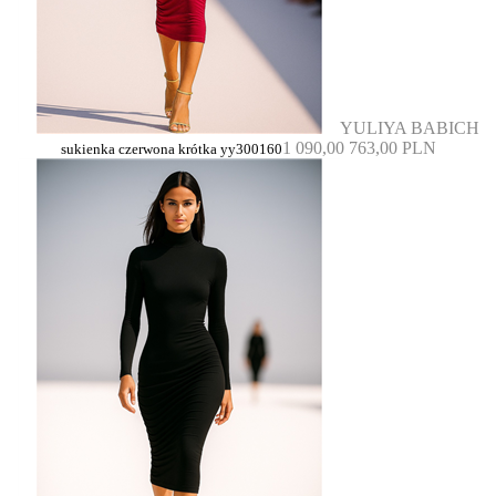
YULIYA BABICH
1 090,00
763,00 PLN
sukienka czerwona krótka yy300160