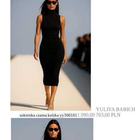
YULIYA BABICH
1 090,00
763,00 PLN
sukienka czarna krótka yy300161