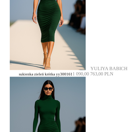
YULIYA BABICH
1 090,00
763,00 PLN
sukienka zieleń krótka yy300161