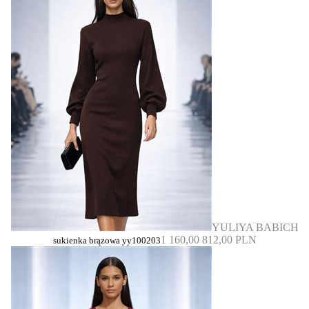
YULIYA BABICH
1 160,00
812,00 PLN
sukienka brązowa yy100203