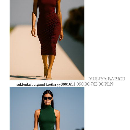
YULIYA BABICH
1 090,00
763,00 PLN
sukienka burgund krótka yy300161