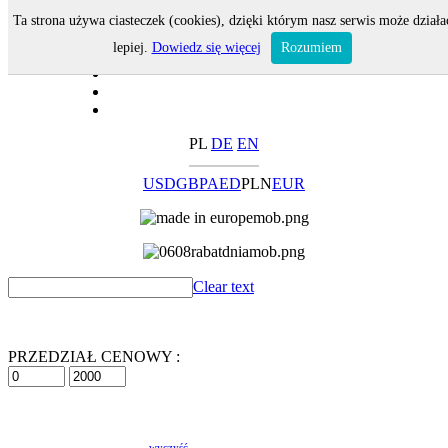
Ta strona używa ciasteczek (cookies), dzięki którym nasz serwis może działa
lepiej.
Dowiedz się więcej
Rozumiem
PL
DE
EN
USD
GBP
AED
PLN
EUR
Clear text
PRZEDZIAŁ CENOWY :
wyczyść