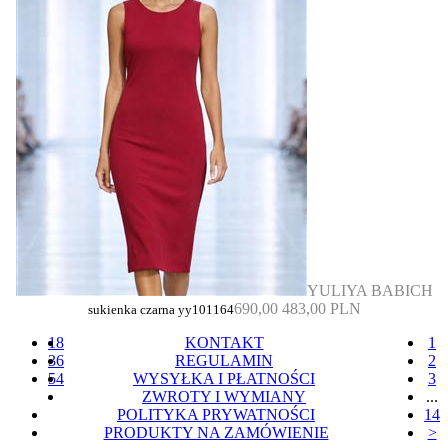
YULIYA BABICH
690,00
483,00 PLN
sukienka czarna yy101164
18
KONTAKT
1
36
REGULAMIN
2
54
WYSYŁKA I PŁATNOŚCI
3
ZWROTY I WYMIANY
...
POLITYKA PRYWATNOŚCI
14
PRODUKTY NA ZAMÓWIENIE
>