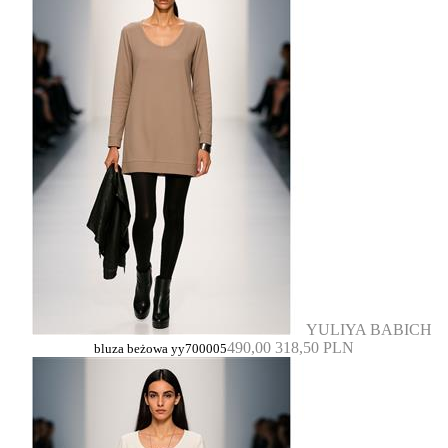
YULIYA BABICH
490,00
318,50 PLN
bluza beżowa yy700005