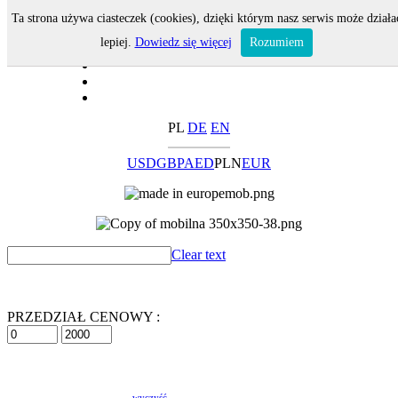
Ta strona używa ciasteczek (cookies), dzięki którym nasz serwis może działa
lepiej.
Dowiedz się więcej
Rozumiem
PL
DE
EN
USD
GBP
AED
PLN
EUR
Clear text
PRZEDZIAŁ CENOWY :
wyczyść