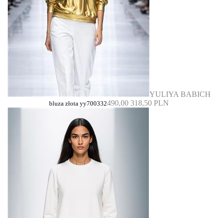
YULIYA BABICH
490,00
318,50 PLN
bluza złota yy700332