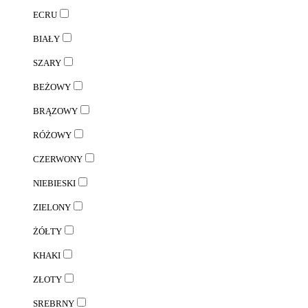
ECRU
BIAŁY
SZARY
BEŻOWY
BRĄZOWY
RÓŻOWY
CZERWONY
NIEBIESKI
ZIELONY
ŻÓŁTY
KHAKI
ZŁOTY
SREBRNY