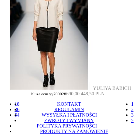
YULIYA BABICH
690,00
448,50 PLN
bluza ecru yy700028
18
KONTAKT
1
36
REGULAMIN
2
54
WYSYŁKA I PŁATNOŚCI
3
ZWROTY I WYMIANY
>
POLITYKA PRYWATNOŚCI
PRODUKTY NA ZAMÓWIENIE