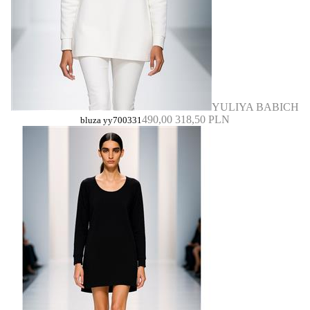
YULIYA BABICH
490,00
318,50 PLN
bluza yy700331