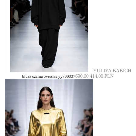
YULIYA BABICH
690,00
414,00 PLN
bluza czarna oversize yy700337