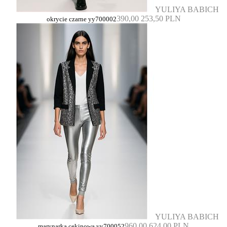
YULIYA BABICH
390,00
253,50 PLN
okrycie czarne yy700002
YULIYA BABICH
960,00
624,00 PLN
marynarka cekinowa yy700052