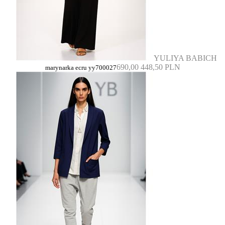
YULIYA BABICH
690,00
448,50 PLN
marynarka ecru yy700027