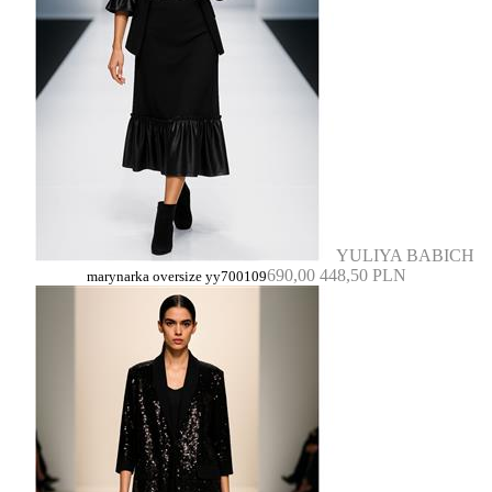
YULIYA BABICH
690,00
448,50 PLN
marynarka oversize yy700109