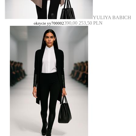
YULIYA BABICH
390,00
253,50 PLN
okrycie yy700002