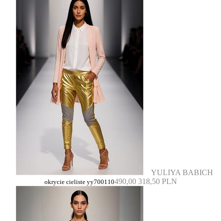
YULIYA BABICH
490,00
318,50 PLN
okrycie cieliste yy700110