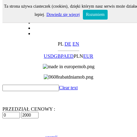
Ta strona używa ciasteczek (cookies), dzięki którym nasz serwis może działa
lepiej.
Dowiedz się więcej
Rozumiem
PL
DE
EN
USD
GBP
AED
PLN
EUR
Clear text
PRZEDZIAŁ CENOWY :
wyczyść