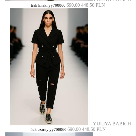
690,00
448,50 PLN
frak khaki yy700060
YULIYA BABICH
690,00
448,50 PLN
frak czarny yy700060