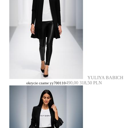
YULIYA BABICH
490,00
318,50 PLN
okrycie czarne yy700110