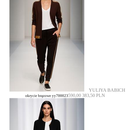
YULIYA BABICH
590,00
383,50 PLN
okrycie brązowe yy700023