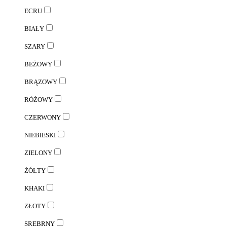
ECRU
BIAŁY
SZARY
BEŻOWY
BRĄZOWY
RÓŻOWY
CZERWONY
NIEBIESKI
ZIELONY
ŻÓŁTY
KHAKI
ZŁOTY
SREBRNY