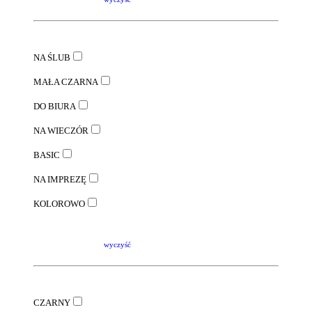
NA ŚLUB
MAŁA CZARNA
DO BIURA
NA WIECZÓR
BASIC
NA IMPREZĘ
KOLOROWO
wyczyść
CZARNY