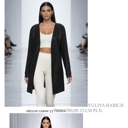
YULIYA BABICH
390,00
253,50 PLN
okrycie czarne yy700064