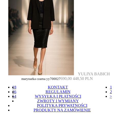
YULIYA BABICH
690,00
448,50 PLN
marynarka czarna yy700027
18
KONTAKT
1
36
REGULAMIN
2
54
WYSYŁKA I PŁATNOŚCI
>
ZWROTY I WYMIANY
POLITYKA PRYWATNOŚCI
PRODUKTY NA ZAMÓWIENIE