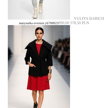
YULIYA BABICH
890,00
578,50 PLN
marynarka oversize yb700023