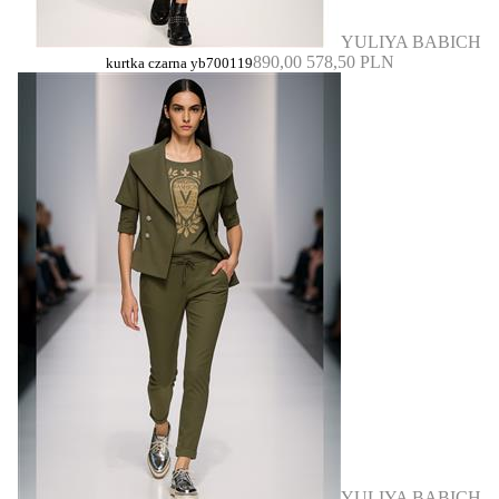
YULIYA BABICH
890,00
578,50 PLN
kurtka czarna yb700119
YULIYA BABICH