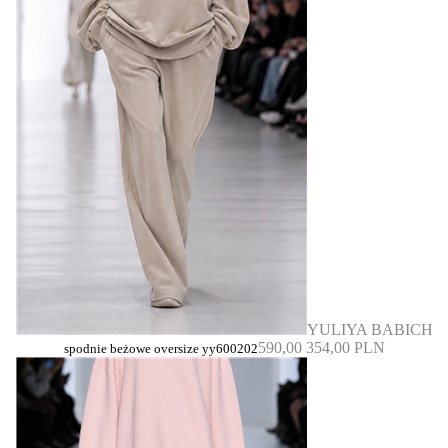
YULIYA BABICH
590,00
354,00 PLN
spodnie beżowe oversize yy600202