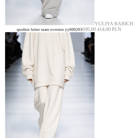
YULIYA BABICH
690,00
414,00 PLN
spodnie luźne szare oversize yy600203