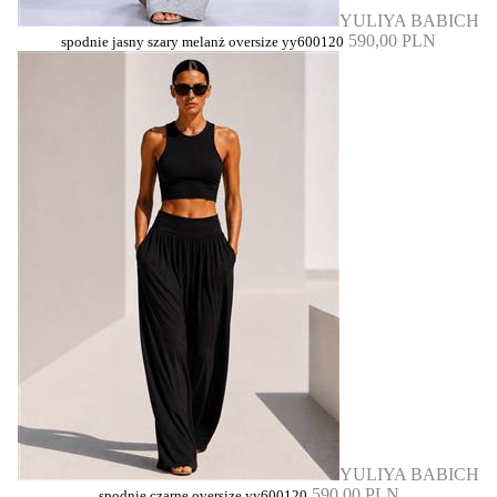
YULIYA BABICH
590,00 PLN
spodnie jasny szary melanż oversize yy600120
YULIYA BABICH
590,00 PLN
spodnie czarne oversize yy600120