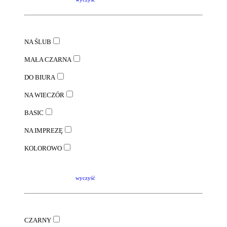
NA ŚLUB
MAŁA CZARNA
DO BIURA
NA WIECZÓR
BASIC
NA IMPREZĘ
KOLOROWO
wyczyść
CZARNY