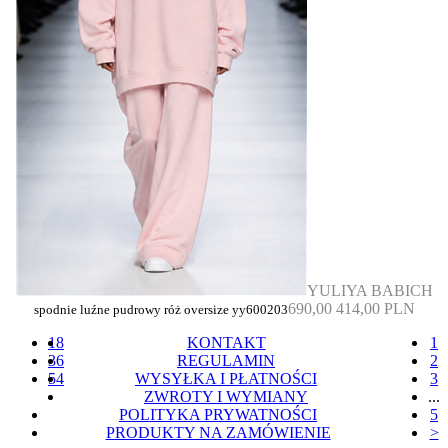
YULIYA BABICH
690,00
414,00 PLN
spodnie luźne pudrowy róż oversize yy600203
18
KONTAKT
1
36
REGULAMIN
2
54
WYSYŁKA I PŁATNOŚCI
3
ZWROTY I WYMIANY
...
POLITYKA PRYWATNOŚCI
5
PRODUKTY NA ZAMÓWIENIE
>