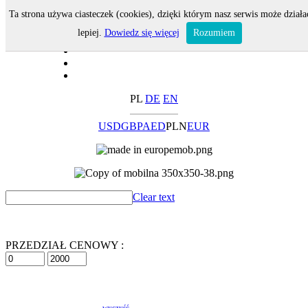
Ta strona używa ciasteczek (cookies), dzięki którym nasz serwis może działa
lepiej.
Dowiedz się więcej
Rozumiem
PL
DE
EN
USD
GBP
AED
PLN
EUR
Clear text
PRZEDZIAŁ CENOWY :
wyczyść