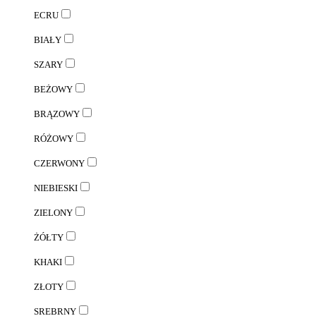
ECRU
BIAŁY
SZARY
BEŻOWY
BRĄZOWY
RÓŻOWY
CZERWONY
NIEBIESKI
ZIELONY
ŻÓŁTY
KHAKI
ZŁOTY
SREBRNY