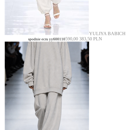
YULIYA BABICH
590,00
383,50 PLN
spodnie ecru yy600110