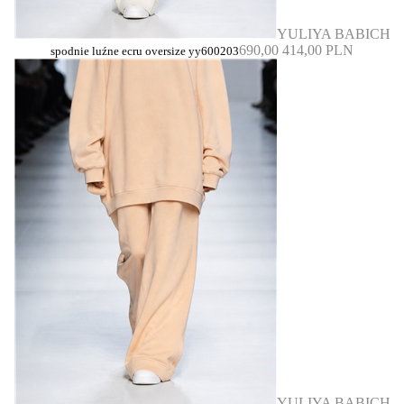
YULIYA BABICH
690,00
414,00 PLN
spodnie luźne ecru oversize yy600203
YULIYA BABICH