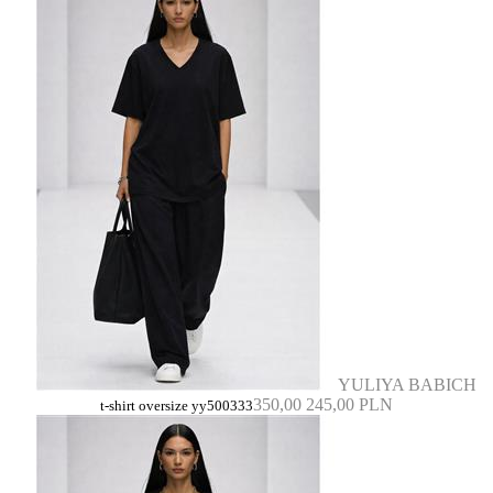
YULIYA BABICH
350,00
245,00 PLN
t-shirt oversize yy500333