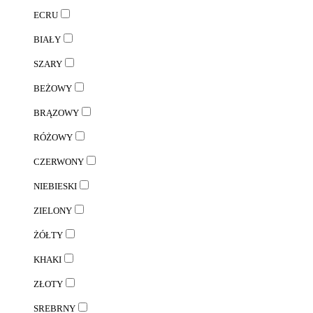
ECRU
BIAŁY
SZARY
BEŻOWY
BRĄZOWY
RÓŻOWY
CZERWONY
NIEBIESKI
ZIELONY
ŻÓŁTY
KHAKI
ZŁOTY
SREBRNY