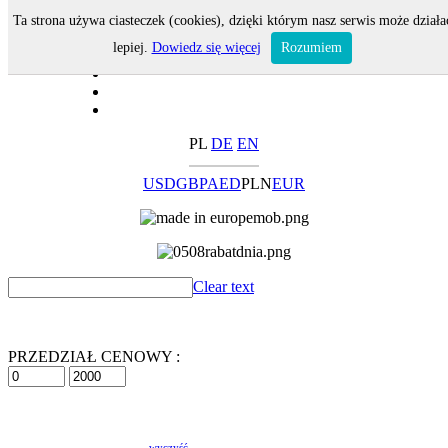
Ta strona używa ciasteczek (cookies), dzięki którym nasz serwis może działa
lepiej.
Dowiedz się więcej
Rozumiem
PL
DE
EN
USD
GBP
AED
PLN
EUR
Clear text
PRZEDZIAŁ CENOWY :
wyczyść