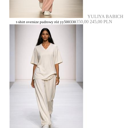
YULIYA BABICH
350,00
245,00 PLN
t-shirt oversize pudrowy róż yy500330