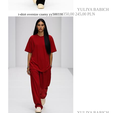
YULIYA BABICH
350,00
245,00 PLN
t-shirt oversize czarny yy500330
YULIYA BABICH