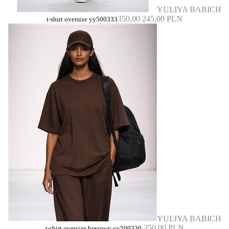
YULIYA BABICH
350,00
245,00 PLN
t-shirt oversize yy500333
YULIYA BABICH
350,00 PLN
t-shirt oversize brązowy yy500330