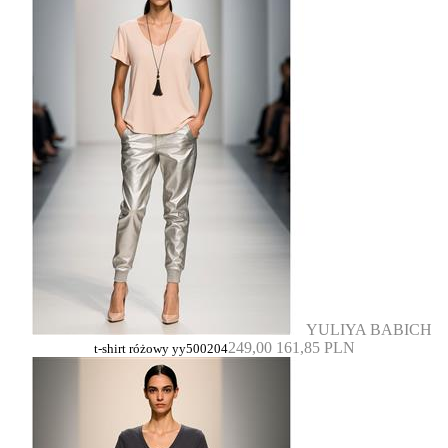
YULIYA BABICH
249,00
161,85 PLN
t-shirt różowy yy500204