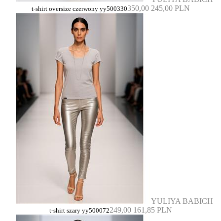
350,00
245,00 PLN
t-shirt oversize czerwony yy500330
YULIYA BABICH
249,00
161,85 PLN
t-shirt szary yy500072