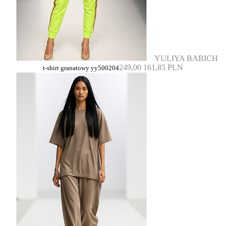
YULIYA BABICH
249,00
161,85 PLN
t-shirt granatowy yy500204