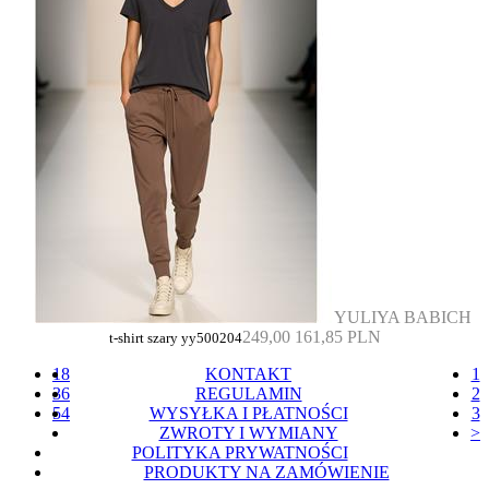
YULIYA BABICH
249,00
161,85 PLN
t-shirt szary yy500204
18
KONTAKT
1
36
REGULAMIN
2
54
WYSYŁKA I PŁATNOŚCI
3
ZWROTY I WYMIANY
>
POLITYKA PRYWATNOŚCI
PRODUKTY NA ZAMÓWIENIE