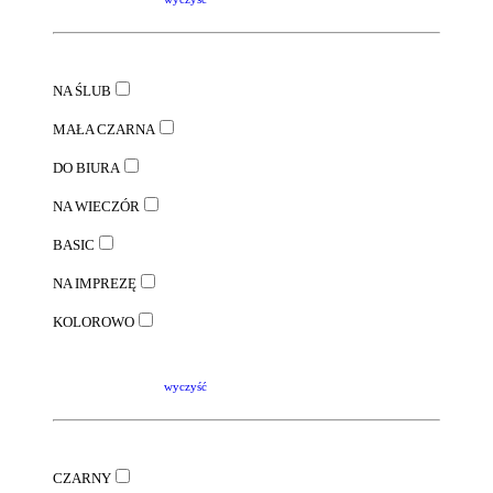
NA ŚLUB
MAŁA CZARNA
DO BIURA
NA WIECZÓR
BASIC
NA IMPREZĘ
KOLOROWO
wyczyść
CZARNY