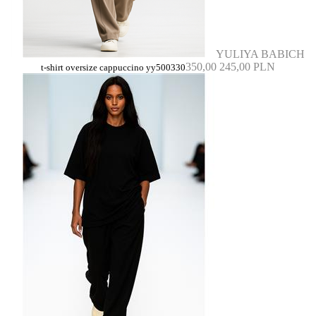
YULIYA BABICH
350,00
245,00 PLN
t-shirt oversize cappuccino yy500330