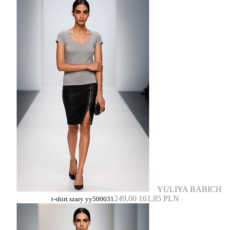
YULIYA BABICH
249,00
161,85 PLN
t-shirt szary yy500031