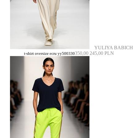
YULIYA BABICH
350,00
245,00 PLN
t-shirt oversize ecru yy500330