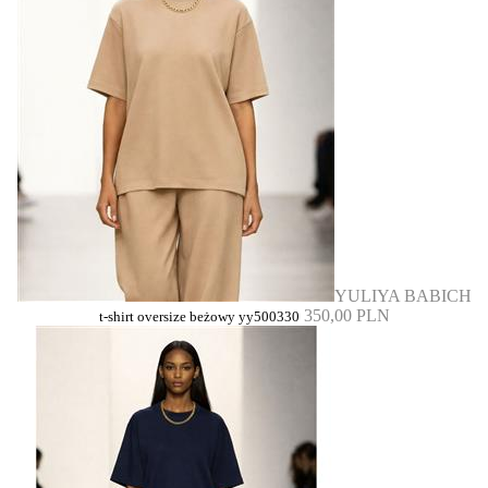
YULIYA BABICH
350,00 PLN
t-shirt oversize beżowy yy500330