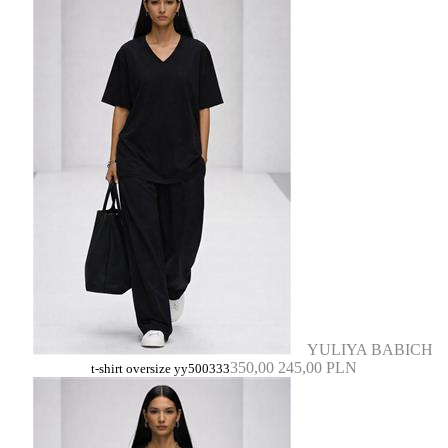
YULIYA BABICH
350,00
245,00 PLN
t-shirt oversize yy500333