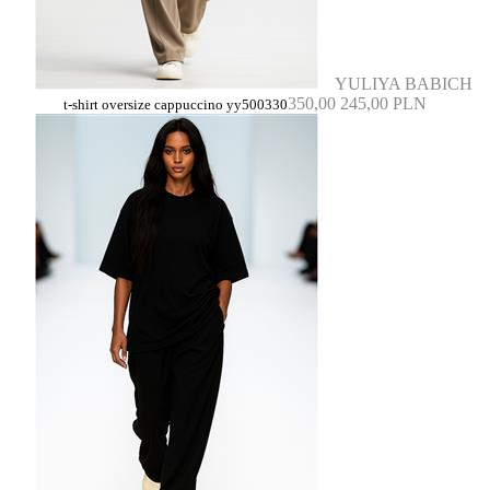
YULIYA BABICH
350,00
245,00 PLN
t-shirt oversize cappuccino yy500330