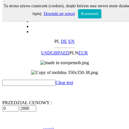
Ta strona używa ciasteczek (cookies), dzięki którym nasz serwis może działa
lepiej.
Dowiedz się więcej
Rozumiem
PL
DE
EN
USD
GBP
AED
PLN
EUR
Clear text
PRZEDZIAŁ CENOWY :
wyczyść