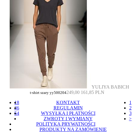
YULIYA BABICH
249,00
161,85 PLN
t-shirt szary yy500204
18
KONTAKT
1
36
REGULAMIN
2
54
WYSYŁKA I PŁATNOŚCI
3
ZWROTY I WYMIANY
>
POLITYKA PRYWATNOŚCI
PRODUKTY NA ZAMÓWIENIE