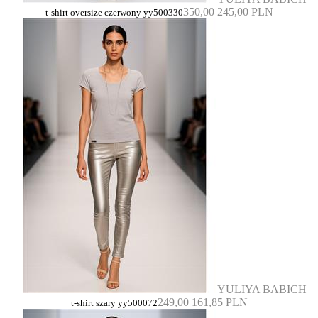
350,00
245,00 PLN
t-shirt oversize czerwony yy500330
YULIYA BABICH
249,00
161,85 PLN
t-shirt szary yy500072