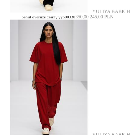
YULIYA BABICH
350,00
245,00 PLN
t-shirt oversize czarny yy500330
YULIYA BABICH