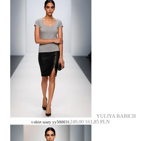
YULIYA BABICH
249,00
161,85 PLN
t-shirt szary yy500031