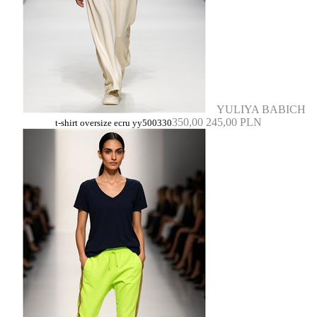
YULIYA BABICH
350,00
245,00 PLN
t-shirt oversize ecru yy500330