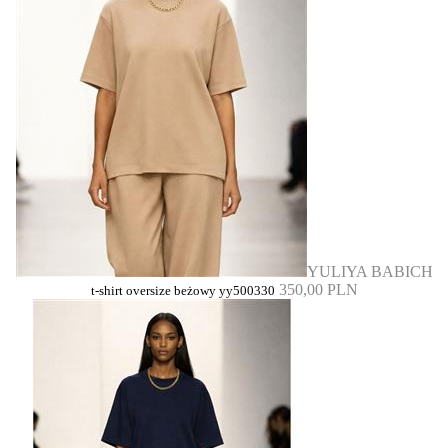
YULIYA BABICH
350,00 PLN
t-shirt oversize beżowy yy500330