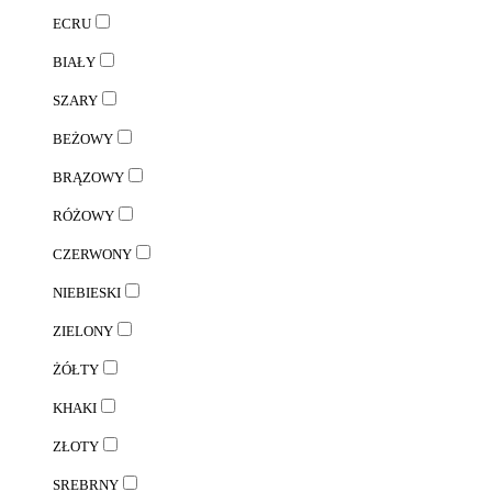
ECRU
BIAŁY
SZARY
BEŻOWY
BRĄZOWY
RÓŻOWY
CZERWONY
NIEBIESKI
ZIELONY
ŻÓŁTY
KHAKI
ZŁOTY
SREBRNY