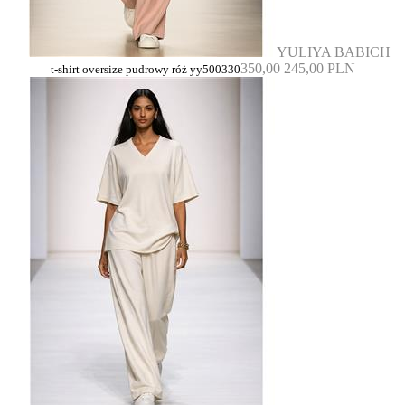
YULIYA BABICH
350,00
245,00 PLN
t-shirt oversize pudrowy róż yy500330