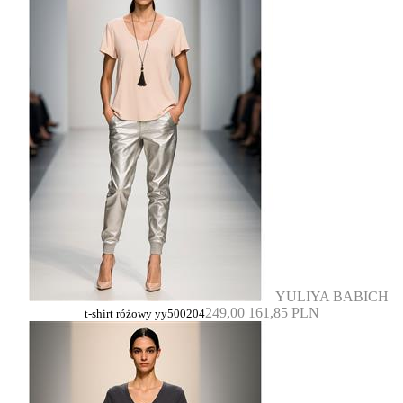
YULIYA BABICH
249,00
161,85 PLN
t-shirt różowy yy500204