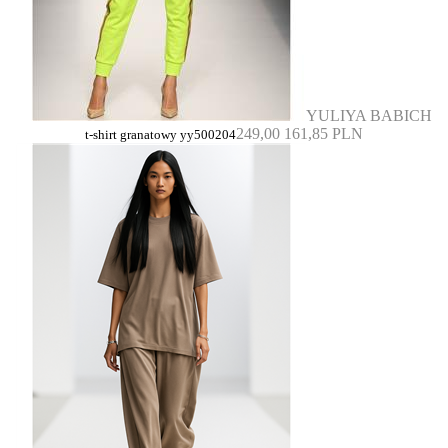
YULIYA BABICH
249,00
161,85 PLN
t-shirt granatowy yy500204