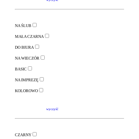
NA ŚLUB
MAŁA CZARNA
DO BIURA
NA WIECZÓR
BASIC
NA IMPREZĘ
KOLOROWO
wyczyść
CZARNY