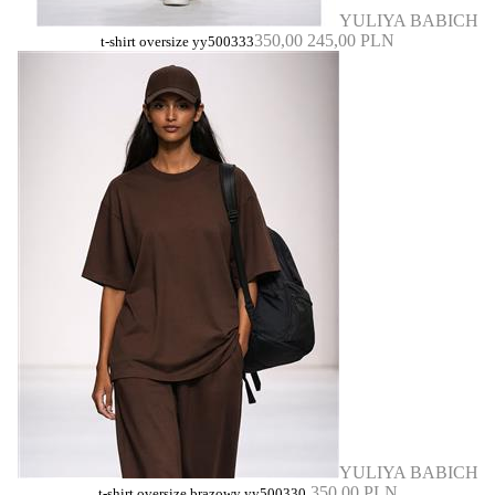
YULIYA BABICH
350,00
245,00 PLN
t-shirt oversize yy500333
YULIYA BABICH
350,00 PLN
t-shirt oversize brązowy yy500330