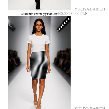
YULIYA BABICH
440,00
286,00 PLN
sukienka czarna yy100089
YULIYA BABICH