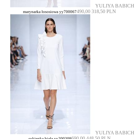
YULIYA BABICH
490,00
318,50 PLN
marynarka łososiowa yy700067
YULIYA BABICH
690,00
448,50 PLN
sukienka biała yy200309