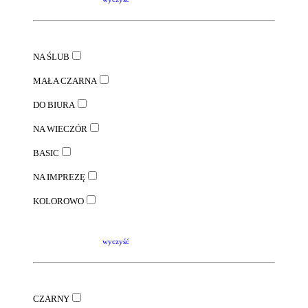
NA ŚLUB
MAŁA CZARNA
DO BIURA
NA WIECZÓR
BASIC
NA IMPREZĘ
KOLOROWO
wyczyść
CZARNY