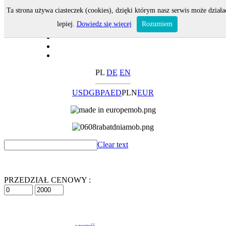
Ta strona używa ciasteczek (cookies), dzięki którym nasz serwis może działa
lepiej.
Dowiedz się więcej
Rozumiem
PL
DE
EN
USD
GBP
AED
PLN
EUR
Clear text
PRZEDZIAŁ CENOWY :
wyczyść