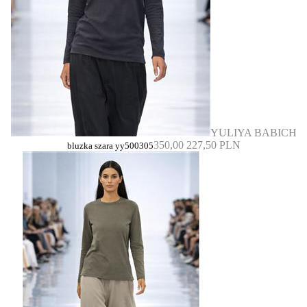
YULIYA BABICH
350,00
227,50 PLN
bluzka szara yy500305