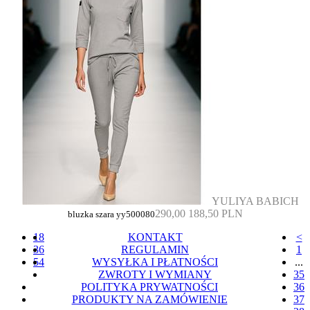
YULIYA BABICH
290,00
188,50 PLN
bluzka szara yy500080
18
KONTAKT
<
36
REGULAMIN
1
54
WYSYŁKA I PŁATNOŚCI
...
ZWROTY I WYMIANY
35
POLITYKA PRYWATNOŚCI
36
PRODUKTY NA ZAMÓWIENIE
37