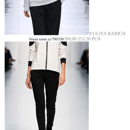
YULIYA BABICH
390,00
253,50 PLN
bluza szara yy700330