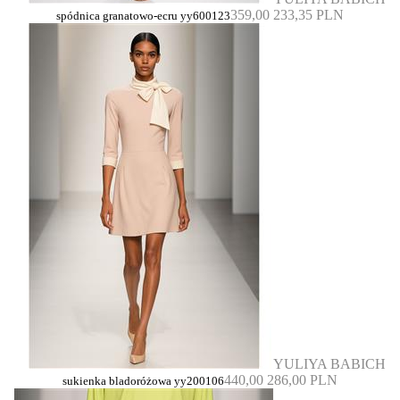
359,00
233,35 PLN
spódnica granatowo-ecru yy600123
YULIYA BABICH
440,00
286,00 PLN
sukienka bladoróżowa yy200106