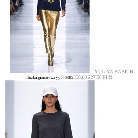
YULIYA BABICH
350,00
227,50 PLN
bluzka granatowa yy500305