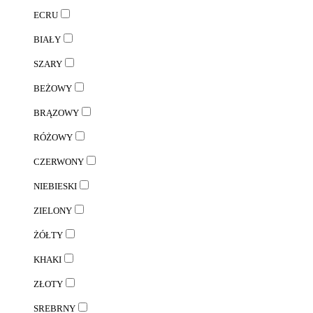
ECRU
BIAŁY
SZARY
BEŻOWY
BRĄZOWY
RÓŻOWY
CZERWONY
NIEBIESKI
ZIELONY
ŻÓŁTY
KHAKI
ZŁOTY
SREBRNY