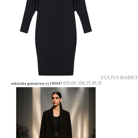
YULIYA BABIC
459,00
298,35 PLN
sukienka granatowa yy100047