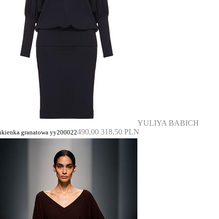
YULIYA BABICH
490,00
318,50 PLN
ukienka granatowa yy200022