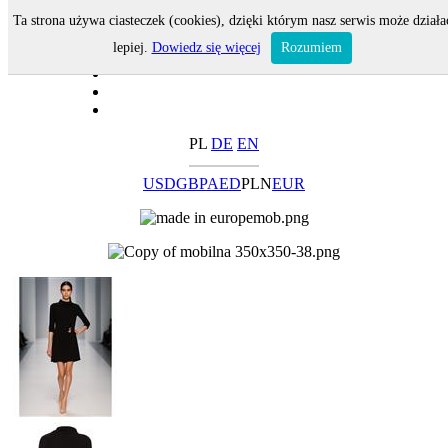
Ta strona używa ciasteczek (cookies), dzięki którym nasz serwis może działa
lepiej.
Dowiedz się więcej
Rozumiem
PL
DE
EN
USD
GBP
AED
PLN
EUR