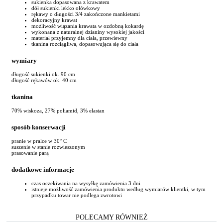
sukienka dopasowana z krawatem
dół sukienki lekko ołówkowy
rękawy o długości 3/4 zakończone mankietami
dekoracyjny krawat
możliwość wiązania krawata w ozdobną kokardę
wykonana z naturalnej dzianiny wysokiej jakości
materiał przyjemny dla ciała, przewiewny
tkanina rozciągliwa, dopasowująca się do ciała
wymiary
długość sukienki ok. 90 cm
długość rękawów ok. 40 cm
tkanina
70% wiskoza, 27% poliamid, 3% elastan
sposób konserwacji
pranie w pralce w 30° C
suszenie w stanie rozwieszonym
prasowanie parą
dodatkowe informacje
czas oczekiwania na wysyłkę zamówienia 3 dni
istnieje możliwość zamówienia produktu według wymiarów klientki, w tym
przypadku towar nie podlega zwrotowi
POLECAMY RÓWNIEŻ