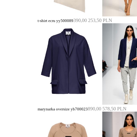
390,00
253,50 PLN
t-shirt ecru yy500089
890,00
578,50 PLN
marynarka oversize yb700023