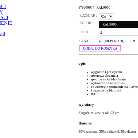
CI
YY600077_RAL9005
Y
ROZMIAR :
ŚCI
ENIE
KOLOR :
RAL9005
ILOŚĆ :
.pl
CENA :
490,00 PLN
318,50 PLN
DODAJ DO KOSZYKA
opis
wygodne i praktyczne
sportowa elegancja
spodnie na każdą okazję
wykończone na surowo
nowoczesne spojrzenie na klasyc
kieszenie na biodrach
BASIC
wymiary
długość całkowita ok. 95 cm
tkanina
60% wiskoza, 35% poliamid, 5% elastan