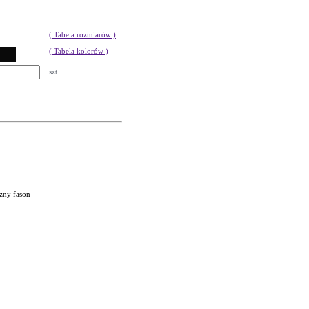
( Tabela rozmiarów )
( Tabela kolorów )
szt
zny fason