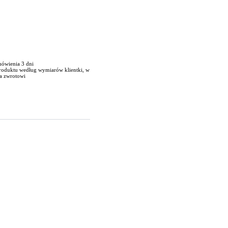
mówienia 3 dni
produktu według wymiarów klientki, w
a zwrotowi