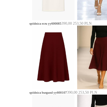
390,00
253,50 PLN
spódnica ecru yy600085
390,00
253,50 PLN
spódnica burgund yy600107