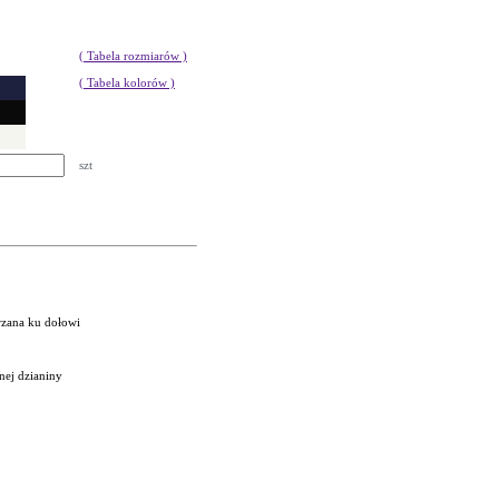
( Tabela rozmiarów )
( Tabela kolorów )
szt
rzana ku dołowi
nej dzianiny