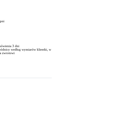
opni
mówienia 3 dni
spódnicy według wymiarów klientki, w
a zwrotowi