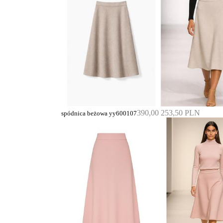
390,00
253,50 PLN
spódnica beżowa yy600107