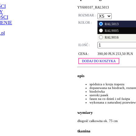
CI
YY600107_RAL5013
Y
ROZMIAR :
ŚCI
ENIE
KOLOR :
RAL5013
RAL9005
.pl
RAL9016
ILOŚĆ :
CENA :
390,00 PLN
253,50 PLN
DODAJ DO KOSZYKA
opis
spódnica o kroju trapezu
dopasowana na biodrach, rozsze
biodrówka
szeroki pasek
fason na co dzień i od święta
wykonana z naturalnej przewiew
wymiary
długość całkowita ok. 75 cm
tkanina