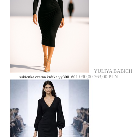
YULIYA BABICH
1 090,00
763,00 PLN
sukienka czarna krótka yy300160