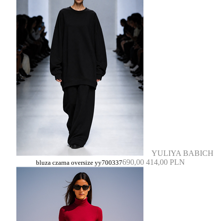
YULIYA BABICH
690,00
414,00 PLN
bluza czarna oversize yy700337