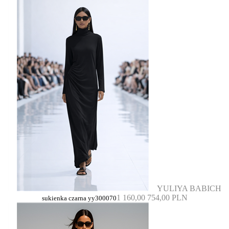
YULIYA BABICH
1 160,00
754,00 PLN
sukienka czarna yy300070