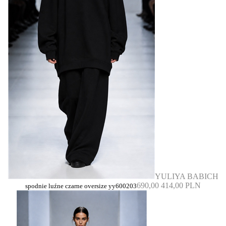
YULIYA BABICH
690,00
414,00 PLN
spodnie luźne czarne oversize yy600203