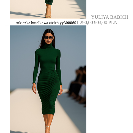
YULIYA BABICH
1 290,00
903,00 PLN
sukienka butelkowa zieleń yy300060