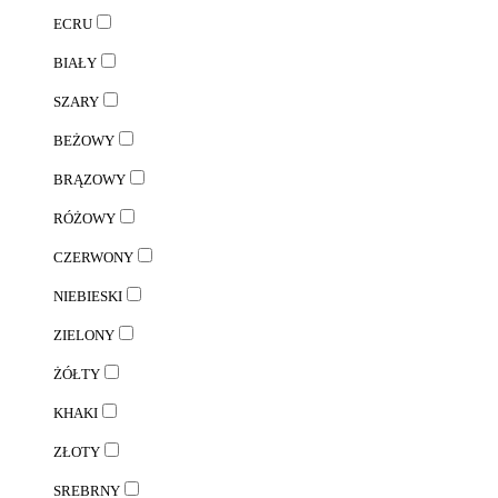
ECRU
BIAŁY
SZARY
BEŻOWY
BRĄZOWY
RÓŻOWY
CZERWONY
NIEBIESKI
ZIELONY
ŻÓŁTY
KHAKI
ZŁOTY
SREBRNY