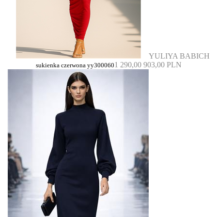
YULIYA BABICH
1 290,00
903,00 PLN
sukienka czerwona yy300060