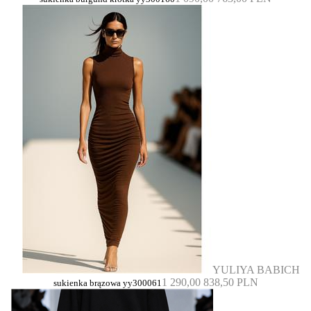
YULIYA BABICH
1 290,00
838,50 PLN
sukienka brązowa yy300061