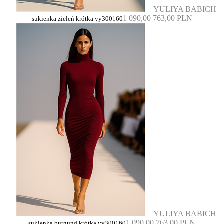
YULIYA BABICH
1 090,00
763,00 PLN
sukienka zieleń krótka yy300160
YULIYA BABICH
1 090,00
763,00 PLN
sukienka burgund krótka yy300160