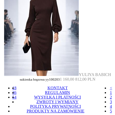
YULIYA BABICH
1 160,00
812,00 PLN
sukienka brązowa yy100203
18
KONTAKT
<
36
REGULAMIN
1
54
WYSYŁKA I PŁATNOŚCI
2
ZWROTY I WYMIANY
3
POLITYKA PRYWATNOŚCI
4
PRODUKTY NA ZAMÓWIENIE
5