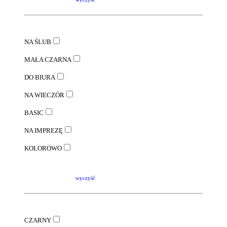
NA ŚLUB
MAŁA CZARNA
DO BIURA
NA WIECZÓR
BASIC
NA IMPREZĘ
KOLOROWO
wyczyść
CZARNY