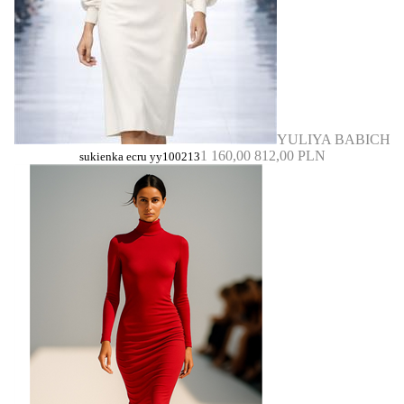
YULIYA BABICH
1 160,00
812,00 PLN
sukienka ecru yy100213