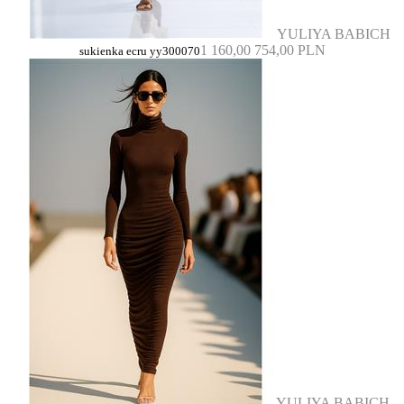
YULIYA BABICH
1 160,00
754,00 PLN
sukienka ecru yy300070
YULIYA BABICH