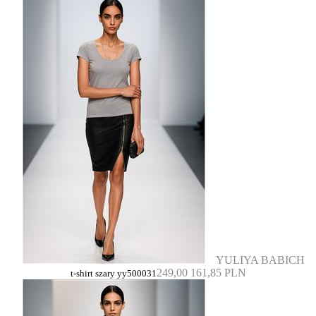
YULIYA BABICH
249,00
161,85 PLN
t-shirt szary yy500031