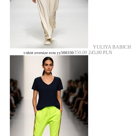
YULIYA BABICH
350,00
245,00 PLN
t-shirt oversize ecru yy500330