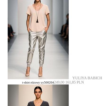
YULIYA BABICH
249,00
161,85 PLN
t-shirt różowy yy500204