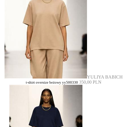
YULIYA BABICH
350,00 PLN
t-shirt oversize beżowy yy500330