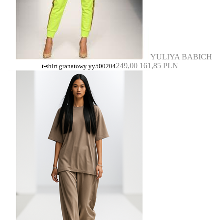
YULIYA BABICH
249,00
161,85 PLN
t-shirt granatowy yy500204