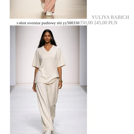
YULIYA BABICH
350,00
245,00 PLN
t-shirt oversize pudrowy róż yy500330