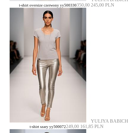
350,00
245,00 PLN
t-shirt oversize czerwony yy500330
YULIYA BABICH
249,00
161,85 PLN
t-shirt szary yy500072