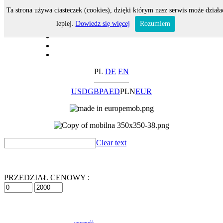
Ta strona używa ciasteczek (cookies), dzięki którym nasz serwis może działa
lepiej.
Dowiedz się więcej
Rozumiem
PL
DE
EN
USD
GBP
AED
PLN
EUR
Clear text
PRZEDZIAŁ CENOWY :
wyczyść