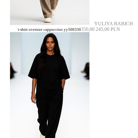
YULIYA BABICH
350,00
245,00 PLN
t-shirt oversize cappuccino yy500330