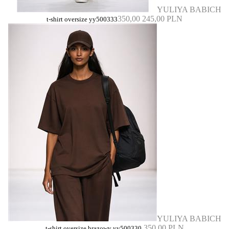
YULIYA BABICH
350,00
245,00 PLN
t-shirt oversize yy500333
YULIYA BABICH
350,00 PLN
t-shirt oversize brązowy yy500330