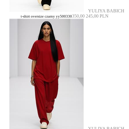
YULIYA BABICH
350,00
245,00 PLN
t-shirt oversize czarny yy500330
YULIYA BABICH