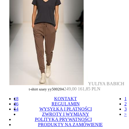
YULIYA BABICH
249,00
161,85 PLN
t-shirt szary yy500204
18
KONTAKT
1
36
REGULAMIN
2
54
WYSYŁKA I PŁATNOŚCI
3
ZWROTY I WYMIANY
>
POLITYKA PRYWATNOŚCI
PRODUKTY NA ZAMÓWIENIE