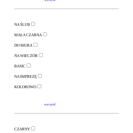
NA ŚLUB
MAŁA CZARNA
DO BIURA
NA WIECZÓR
BASIC
NA IMPREZĘ
KOLOROWO
wyczyść
CZARNY