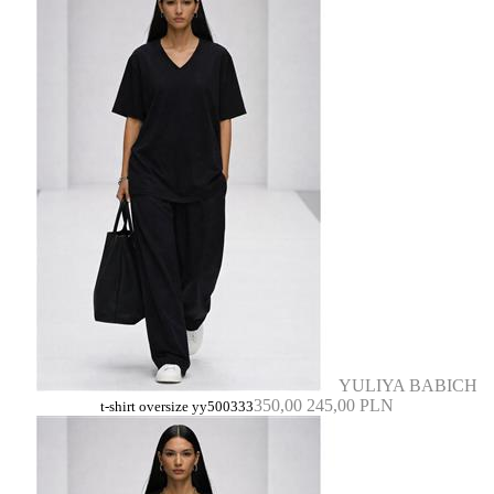
YULIYA BABICH
350,00
245,00 PLN
t-shirt oversize yy500333