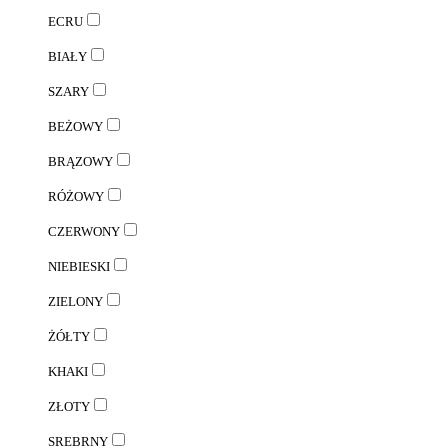
ECRU
BIAŁY
SZARY
BEŻOWY
BRĄZOWY
RÓŻOWY
CZERWONY
NIEBIESKI
ZIELONY
ŻÓŁTY
KHAKI
ZŁOTY
SREBRNY