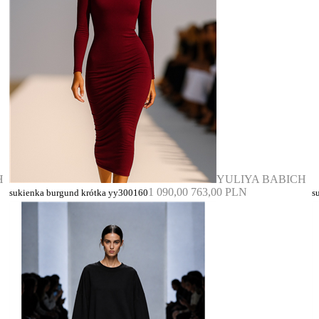
H
YULIYA BABICH
1 090,00
763,00 PLN
sukienka burgund krótka yy300160
s