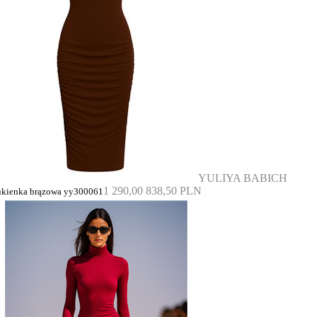
YULIYA BABICH
1 290,00
838,50 PLN
ukienka brązowa yy300061