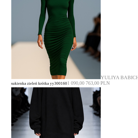
YULIYA BABIC
1 090,00
763,00 PLN
sukienka zieleń krótka yy300160