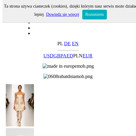
Ta strona używa ciasteczek (cookies), dzięki którym nasz serwis może działa
lepiej.
Dowiedz się więcej
Rozumiem
PL
DE
EN
USD
GBP
AED
PLN
EUR