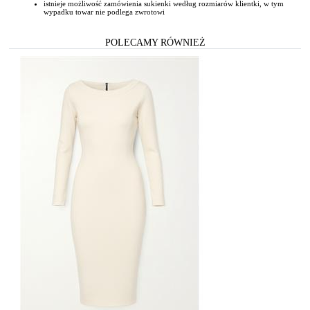
istnieje możliwość zamówienia sukienki według rozmiarów klientki, w tym
wypadku towar nie podlega zwrotowi
POLECAMY RÓWNIEŻ