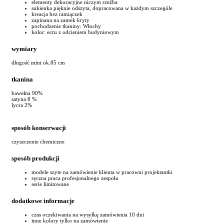
elementy dekoracyjne niczym rzeźba
sukienka pięknie odszyta, dopracowana w każdym szczególe
kreacja bez ramiączek
zapinana na zamek kryty
pochodzenie tkaniny: Włochy
kolor: ecru z odcieniem budyniowym
wymiary
długość mini ok.85 cm
tkanina
bawełna 90%
satyna 8 %
lycra 2%
sposób konserwacji
czyszczenie chemiczne
sposób produkcji
modele szyte na zamówienie klienta w pracowni projektantki
ręczna praca profesjonalnego zespołu
serie limitowane
dodatkowe informacje
czas oczekiwania na wysyłkę zamówienia 10 dni
inne kolory tylko na zamówienie