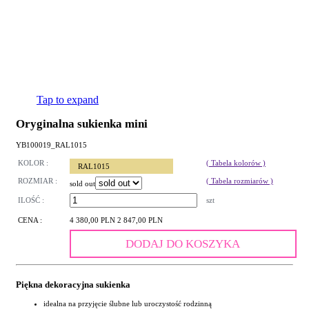
Tap to expand
Oryginalna sukienka mini
YB100019_RAL1015
KOLOR :
( Tabela kolorów )
RAL1015
ROZMIAR :
( Tabela rozmiarów )
sold out
ILOŚĆ :
szt
CENA :
4 380,00 PLN
2 847,00 PLN
DODAJ DO KOSZYKA
Piękna dekoracyjna sukienka
idealna na przyjęcie ślubne lub uroczystość rodzinną